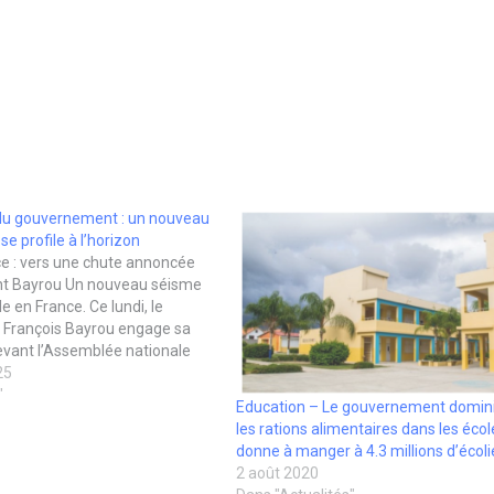
du gouvernement : un nouveau
se profile à l’horizon
e : vers une chute annoncée
t Bayrou Un nouveau séisme
le en France. Ce lundi, le
e François Bayrou engage sa
evant l’Assemblée nationale
austérité prévoyant 44
25
s d’économies et la suppression
"
Education – Le gouvernement dominic
ériés. Une manœuvre…
les rations alimentaires dans les écol
donne à manger à 4.3 millions d’écoli
2 août 2020