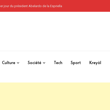
ennent encore le terrain, routes nationales inaccessibles et répression syndic
Culture
Société
Tech
Sport
Kreyòl