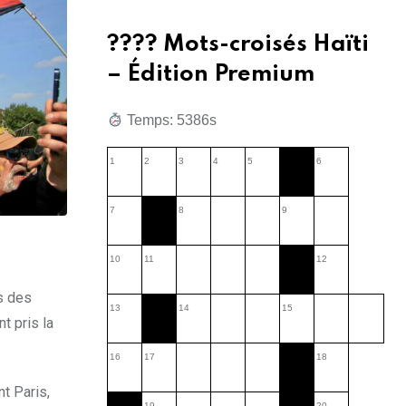
???? Mots-croisés Haïti
– Édition Premium
Temps: 5388s
1
2
3
4
5
6
7
8
9
10
11
12
s des
13
14
15
t pris la
16
17
18
t Paris,
19
20