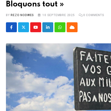
Bloquons tout »
BY
REZO NODWES
10 SEPTEMBRE 2025
0
COMMENTS
Youtube
LinkedIn
Whatsapp
Cloud