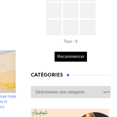
Tour : X
Recommencer
CATÉGORIES
Catégories
ain triple
es et
ers