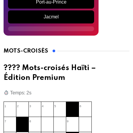
Port-au-Prince
Jacmel
MOTS-CROISÉS
???? Mots-croisés Haïti –
Édition Premium
Temps: 3s
1
2
3
4
5
6
7
8
9