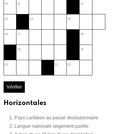
10
11
12
13
14
15
16
17
18
19
20
21
22
23
Vérifier
Horizontales
Pays caribéen au passé révolutionnaire
Langue nationale largement parlée