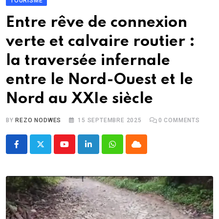
TOURISME
Entre rêve de connexion
verte et calvaire routier :
la traversée infernale
entre le Nord-Ouest et le
Nord au XXIe siècle
BY
REZO NODWES
15 SEPTEMBRE 2025
0
COMMENTS
Youtube
LinkedIn
Whatsapp
Cloud