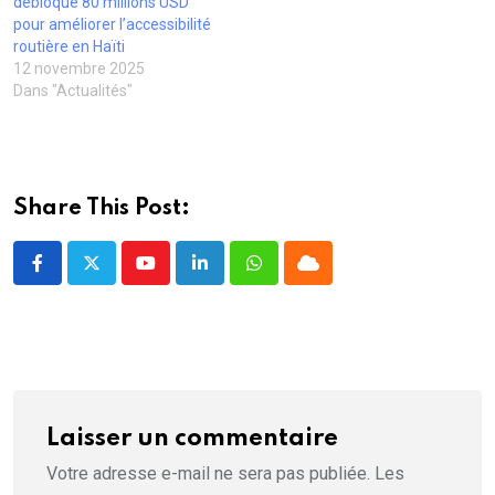
u
ê
ê
t
r
débloque 80 millions USD
v
t
t
r
e
pour améliorer l’accessibilité
e
r
r
e
)
l
e
e
)
routière en Haïti
l
)
)
12 novembre 2025
e
f
Dans "Actualités"
e
n
ê
t
r
e
)
Share This Post:
Youtube
LinkedIn
Whatsapp
Cloud
Laisser un commentaire
Votre adresse e-mail ne sera pas publiée.
Les