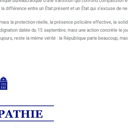
canique bureaucratique d’une transition qui confond compassion e
e la différence entre un État présent et un État qui s’excuse de ne 
s la protection réelle, la présence policière effective, la solid
dignation datée du 15 septembre, mais une action concrète le jo
jours, reste la même vérité : la République parle beaucoup, mai