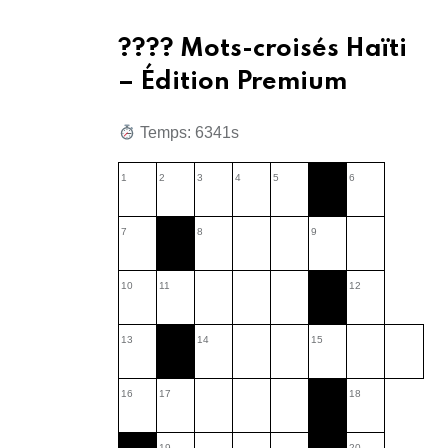
???? Mots-croisés Haïti
– Édition Premium
Temps: 6342s
1
2
3
4
5
6
7
8
9
10
11
12
13
14
15
16
17
18
19
20