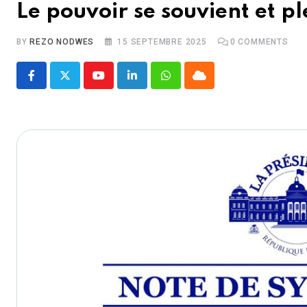
Le pouvoir se souvient et p
BY
REZO NODWES
15 SEPTEMBRE 2025
0
COMMENTS
Youtube
LinkedIn
Whatsapp
Cloud