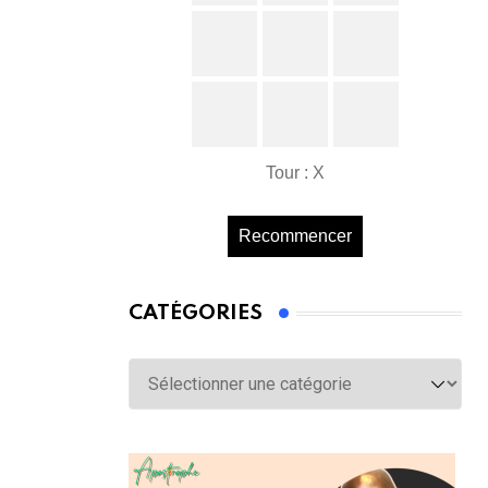
Tour : X
Recommencer
CATÉGORIES
Catégories