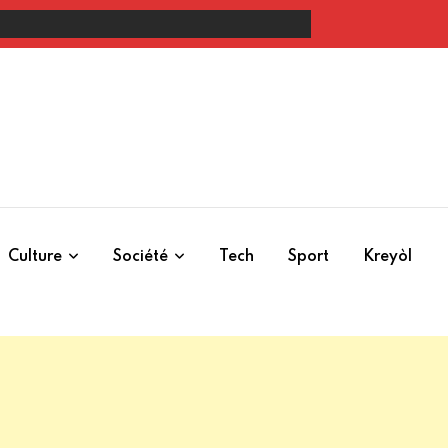
uction du gigantesque ballroom de Trump à la Maison-Blanche**
Culture
Société
Tech
Sport
Kreyòl