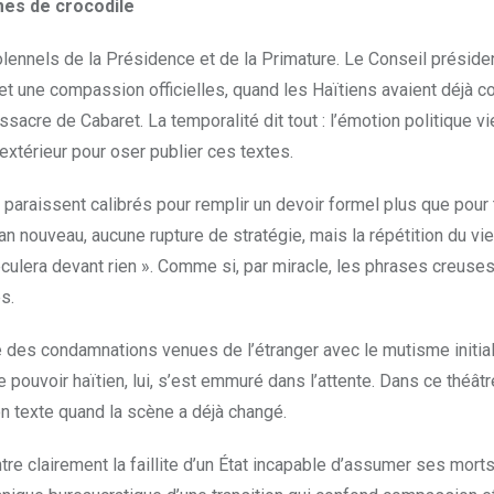
es de crocodile
lennels de la Présidence et de la Primature. Le Conseil présiden
et une compassion officielles, quand les Haïtiens avaient déjà 
sacre de Cabaret. La temporalité dit tout : l’émotion politique vi
 extérieur pour oser publier ces textes.
 paraissent calibrés pour remplir un devoir formel plus que pour 
an nouveau, aucune rupture de stratégie, mais la répétition du vieu
 reculera devant rien ». Comme si, par miracle, les phrases creuse
s.
 des condamnations venues de l’étranger avec le mutisme initial
 pouvoir haïtien, lui, s’est emmuré dans l’attente. Dans ce théâtre
son texte quand la scène a déjà changé.
re clairement la faillite d’un État incapable d’assumer ses morts