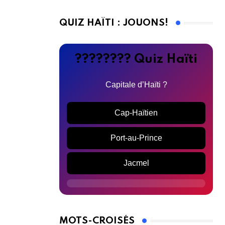
QUIZ HAÏTI : JOUONS!
???????? Quiz Haïti
Capitale d’Haïti ?
Cap-Haïtien
Port-au-Prince
Jacmel
MOTS-CROISÉS