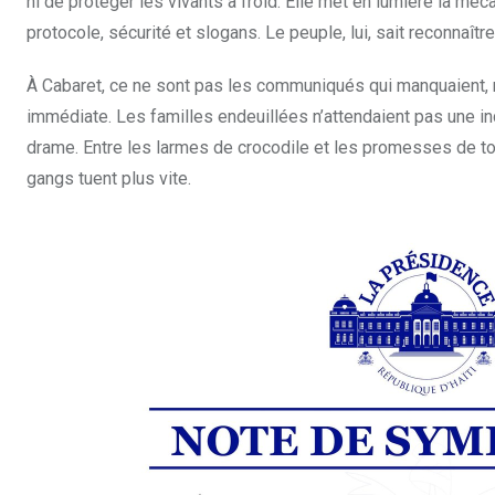
ni de protéger les vivants à froid. Elle met en lumière la mé
protocole, sécurité et slogans. Le peuple, lui, sait reconnaîtr
À Cabaret, ce ne sont pas les communiqués qui manquaient, mai
immédiate. Les familles endeuillées n’attendaient pas une in
drame. Entre les larmes de crocodile et les promesses de tou
gangs tuent plus vite.