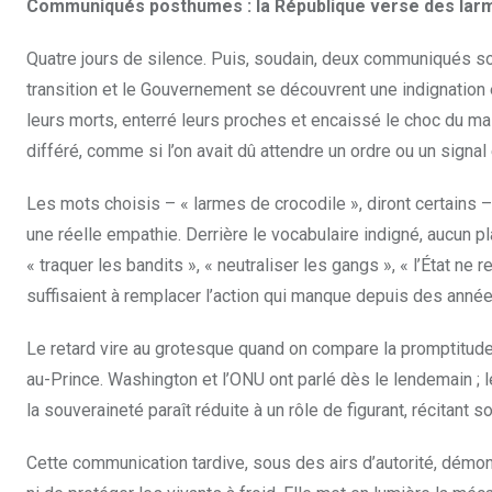
Communiqués posthumes : la République verse des larm
Quatre jours de silence. Puis, soudain, deux communiqués so
transition et le Gouvernement se découvrent une indignation 
leurs morts, enterré leurs proches et encaissé le choc du mas
différé, comme si l’on avait dû attendre un ordre ou un signal
Les mots choisis – « larmes de crocodile », diront certains –
une réelle empathie. Derrière le vocabulaire indigné, aucun pl
« traquer les bandits », « neutraliser les gangs », « l’État ne
suffisaient à remplacer l’action qui manque depuis des année
Le retard vire au grotesque quand on compare la promptitude
au-Prince. Washington et l’ONU ont parlé dès le lendemain ; le
la souveraineté paraît réduite à un rôle de figurant, récitant 
Cette communication tardive, sous des airs d’autorité, démont