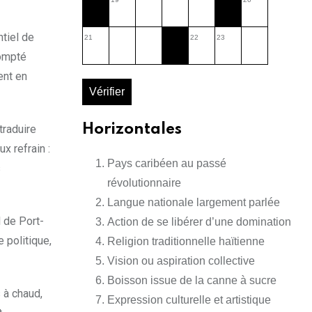
tiel de
21
22
23
compté
ent en
Vérifier
Horizontales
traduire
x refrain :
Pays caribéen au passé
s
révolutionnaire
Langue nationale largement parlée
 de Port-
Action de se libérer d’une domination
 politique,
Religion traditionnelle haïtienne
Vision ou aspiration collective
Boisson issue de la canne à sucre
 à chaud,
Expression culturelle et artistique