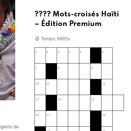
???? Mots-croisés Haïti
– Édition Premium
Temps: 6666s
1
2
3
4
5
6
7
8
9
10
11
12
13
14
15
16
17
18
 agents de
19
20