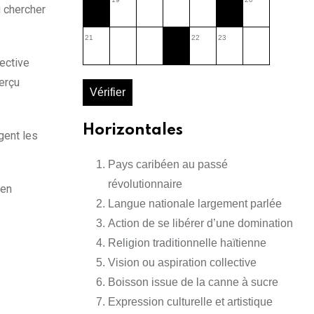
u chercher
21
22
23
rective
perçu
Vérifier
Horizontales
gent les
Pays caribéen au passé
révolutionnaire
 en
Langue nationale largement parlée
Action de se libérer d’une domination
Religion traditionnelle haïtienne
Vision ou aspiration collective
Boisson issue de la canne à sucre
Expression culturelle et artistique