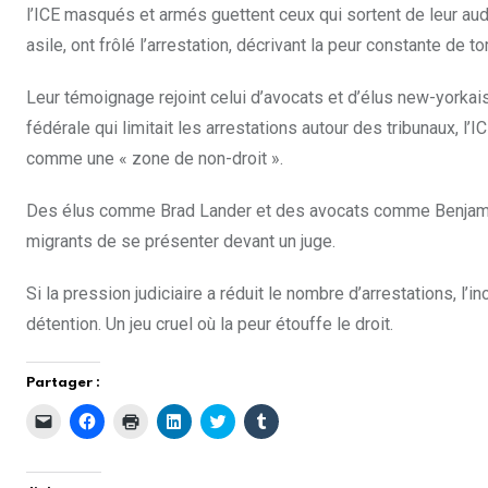
l’ICE masqués et armés guettent ceux qui sortent de leur aud
asile, ont frôlé l’arrestation, décrivant la peur constante de 
Leur témoignage rejoint celui d’avocats et d’élus new-yorkais
fédérale qui limitait les arrestations autour des tribunaux, l’I
comme une « zone de non-droit ».
Des élus comme Brad Lander et des avocats comme Benjamin R
migrants de se présenter devant un juge.
Si la pression judiciaire a réduit le nombre d’arrestations, l
détention. Un jeu cruel où la peur étouffe le droit.
Partager :
C
C
C
C
C
C
l
l
l
l
l
l
i
i
i
i
i
i
q
q
q
q
q
q
u
u
u
u
u
u