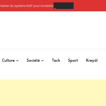
u système IKAT pour moderniser la gestion des frontières
Culture
Société
Tech
Sport
Kreyòl