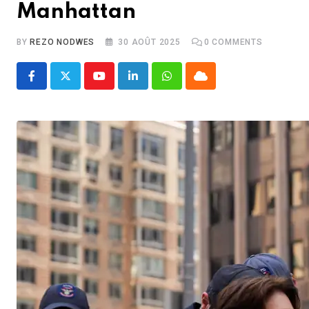
Manhattan
BY
REZO NODWES
30 AOÛT 2025
0
COMMENTS
Youtube
LinkedIn
Whatsapp
Cloud