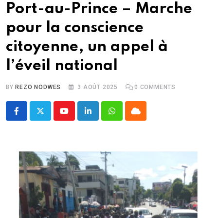
Port-au-Prince – Marche
pour la conscience
citoyenne, un appel à
l’éveil national
BY
REZO NODWES
3 AOÛT 2025
0
COMMENTS
Youtube
LinkedIn
Whatsapp
Cloud