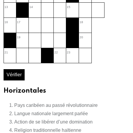
13
14
15
16
17
18
19
20
21
22
23
Vérifier
Horizontales
Pays caribéen au passé révolutionnaire
Langue nationale largement parlée
Action de se libérer d’une domination
Religion traditionnelle haïtienne