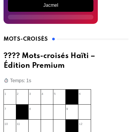
Jacmel
MOTS-CROISÉS
???? Mots-croisés Haïti –
Édition Premium
Temps: 1s
1
2
3
4
5
6
7
8
9
10
11
12