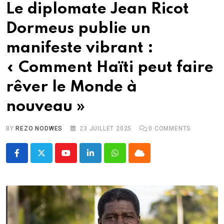
Le diplomate Jean Ricot
Dormeus publie un
manifeste vibrant :
« Comment Haïti peut faire
rêver le Monde à
nouveau »
BY
REZO NODWES
23 JUILLET 2025
0
COMMENTS
Youtube
LinkedIn
Whatsapp
Cloud