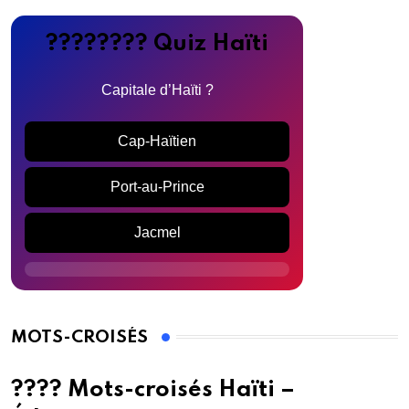
???????? Quiz Haïti
Capitale d’Haïti ?
Cap-Haïtien
Port-au-Prince
Jacmel
MOTS-CROISÉS
???? Mots-croisés Haïti –