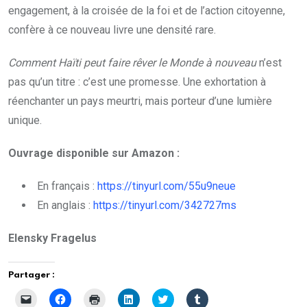
engagement, à la croisée de la foi et de l’action citoyenne,
confère à ce nouveau livre une densité rare.
Comment Haïti peut faire rêver le Monde à nouveau
n’est
pas qu’un titre : c’est une promesse. Une exhortation à
réenchanter un pays meurtri, mais porteur d’une lumière
unique.
Ouvrage disponible sur Amazon :
En français :
https://tinyurl.com/55u9neue
En anglais :
https://tinyurl.com/342727ms
Elensky Fragelus
Partager :
C
C
C
C
C
C
l
l
l
l
l
l