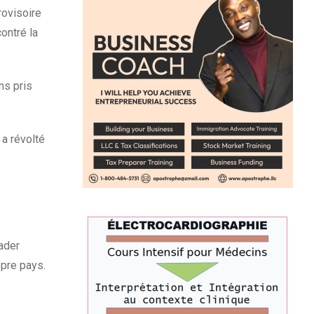
rovisoire
ontré la
ns pris
 a révolté
ader
opre pays.