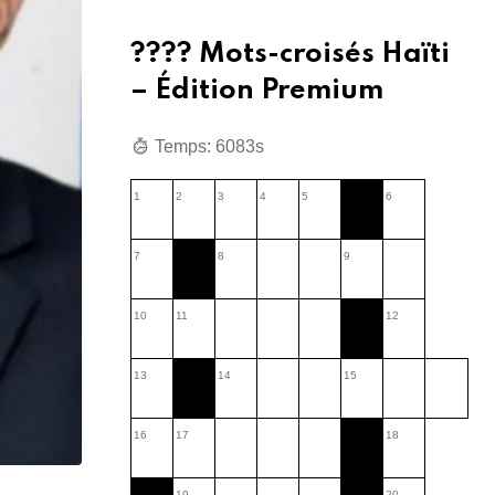
???? Mots-croisés Haïti
– Édition Premium
Temps: 6085s
1
2
3
4
5
6
7
8
9
10
11
12
13
14
15
16
17
18
19
20