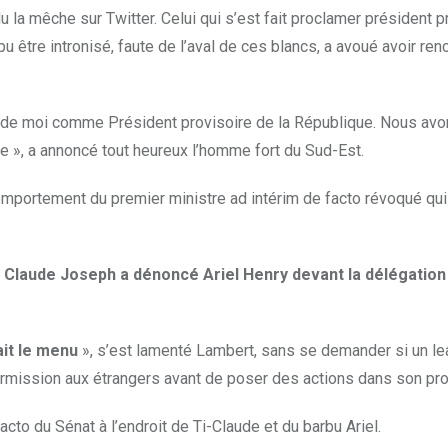
 la mêche sur Twitter. Celui qui s’est fait proclamer président p
 être intronisé, faute de l’aval de ces blancs, a avoué avoir renc
x de moi comme Président provisoire de la République. Nous avo
e », a annoncé tout heureux l’homme fort du Sud-Est.
comportement du premier ministre ad intérim de facto révoqué qui
e Claude Joseph a dénoncé Ariel Henry devant la délégation
ait le menu
», s’est lamenté Lambert, sans se demander si un le
ermission aux étrangers avant de poser des actions dans son pr
to du Sénat à l’endroit de Ti-Claude et du barbu Ariel.