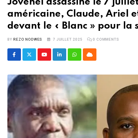
Jovenel assassiné le 7 juille
américaine, Claude, Ariel e
devant le « Blanc » pour la 
BY
REZO NODWES
7 JUILLET 2025
0
COMMENTS
Youtube
LinkedIn
Whatsapp
Cloud