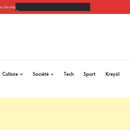
ec les responsables religieux à Caracol dans le Nord-Est
Culture
Société
Tech
Sport
Kreyòl