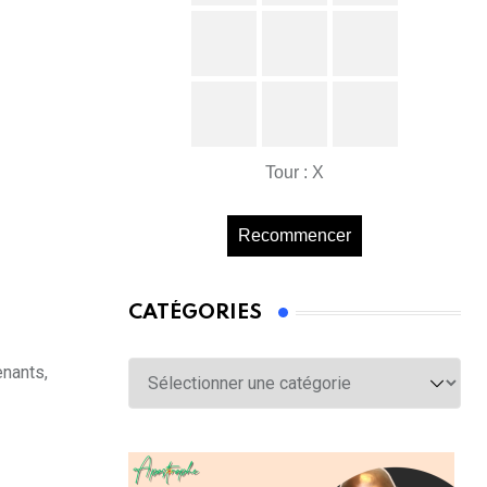
Tour : X
Recommencer
CATÉGORIES
Catégories
enants,