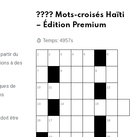
???? Mots-croisés Haïti
– Édition Premium
Temps: 7831s
artir du
1
2
3
4
5
6
tions à des
7
8
9
sques de
10
11
12
ns
13
14
15
doit être
16
17
18
19
20