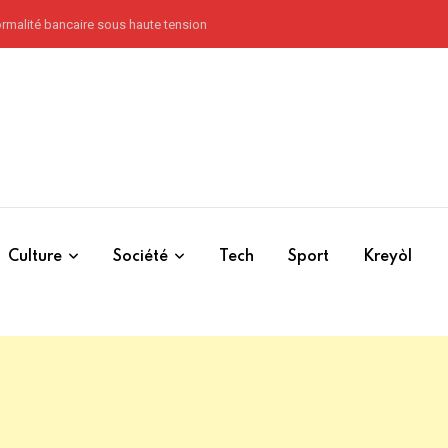
Core Group n’ont jamais pardonné à Haïti l’abolition de l’esclavage à Vertières 
Culture
Société
Tech
Sport
Kreyòl