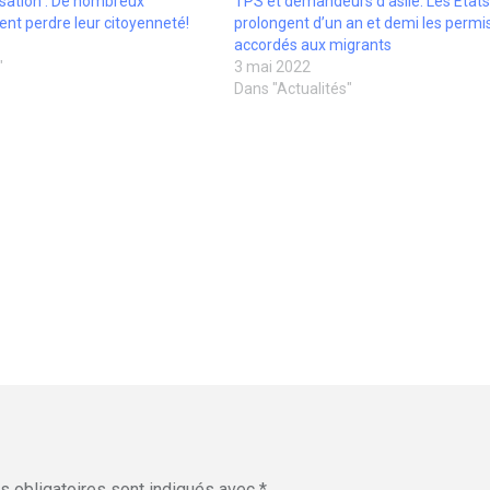
isation : De nombreux
TPS et demandeurs d’asile: Les États
nt perdre leur citoyenneté!
prolongent d’un an et demi les permis
accordés aux migrants
"
3 mai 2022
Dans "Actualités"
 obligatoires sont indiqués avec
*