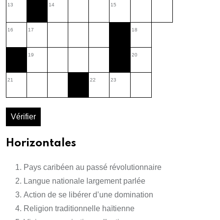
13
14
15
16
17
18
19
20
21
22
23
Vérifier
Horizontales
Pays caribéen au passé révolutionnaire
Langue nationale largement parlée
Action de se libérer d’une domination
Religion traditionnelle haïtienne