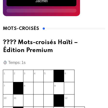
Jacmel
MOTS-CROISÉS
???? Mots-croisés Haïti –
Édition Premium
Temps: 2s
1
2
3
4
5
6
7
8
9
10
11
12