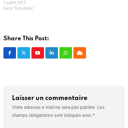
f
1 juillet 2015
e
Dans "Actualités"
n
ê
t
r
e
)
Share This Post:
Youtube
LinkedIn
Whatsapp
Cloud
Laisser un commentaire
Votre adresse e-mail ne sera pas publiée.
Les
champs obligatoires sont indiqués avec
*