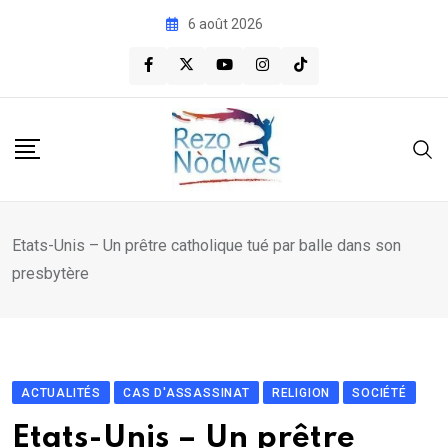
Skip
6 août 2026
to
content
Etats-Unis – Un prêtre catholique tué par balle dans son
presbytère
ACTUALITÉS
CAS D'ASSASSINAT
RELIGION
SOCIÉTÉ
Etats-Unis – Un prêtre