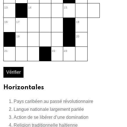
13
14
15
16
17
18
19
20
21
22
23
Vérifier
Horizontales
Pays caribéen au passé révolutionnaire
Langue nationale largement parlée
Action de se libérer d’une domination
Religion traditionnelle haïtienne