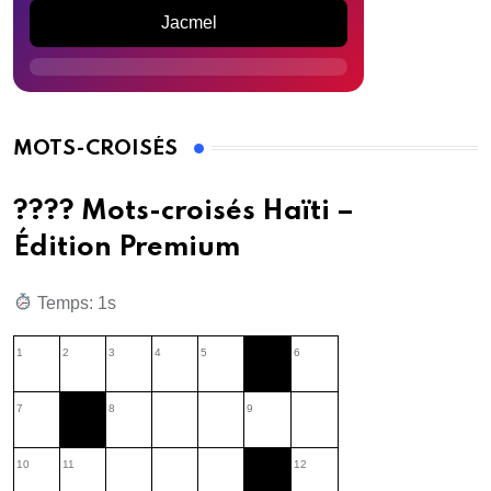
Jacmel
MOTS-CROISÉS
???? Mots-croisés Haïti –
Édition Premium
Temps: 2s
1
2
3
4
5
6
7
8
9
10
11
12