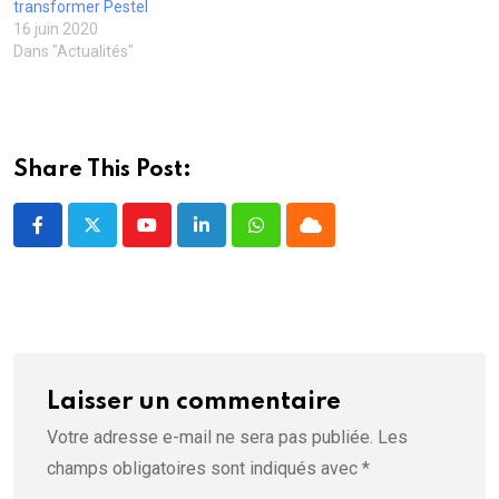
u
ê
ê
t
r
transformer Pestel
v
t
t
r
e
16 juin 2020
e
r
r
e
)
l
e
e
)
Dans "Actualités"
l
)
)
e
f
e
n
ê
t
r
Share This Post:
e
)
Youtube
LinkedIn
Whatsapp
Cloud
Laisser un commentaire
Votre adresse e-mail ne sera pas publiée.
Les
champs obligatoires sont indiqués avec
*