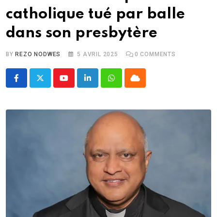
catholique tué par balle
dans son presbytère
BY
REZO NODWES
5 AVRIL 2025
0
COMMENTS
Youtube
LinkedIn
Whatsapp
Cloud