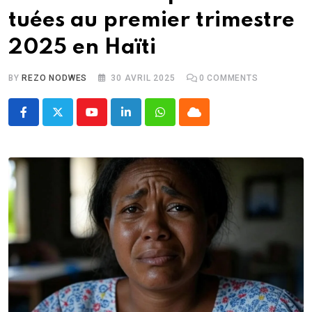
tuées au premier trimestre
2025 en Haïti
BY
REZO NODWES
30 AVRIL 2025
0
COMMENTS
Youtube
LinkedIn
Whatsapp
Cloud