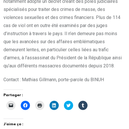
notamment adopté un décret créant des pôles judiciaires
spécialisés pour traiter des crimes de masse, des
violences sexuelles et des crimes financiers. Plus de 114
cas de viol ont en outre été examinés par des juges
d’instruction à travers le pays. Il n’en demeure pas moins
que les avancées sur des affaires emblématiques
demeurent lentes, en particulier celles liées au trafic
d’armes, à l’assassinat du Président de la République ainsi
qu’aux différents massacres documentés depuis 2018.
Contact : Mathias Gillmann, porte-parole du BINUH
Partager :
C
C
C
C
C
C
l
l
l
l
l
l
i
i
i
i
i
i
q
q
q
q
q
q
u
u
u
u
u
u
e
e
e
e
e
e
J’aime ça :
r
z
r
z
z
z