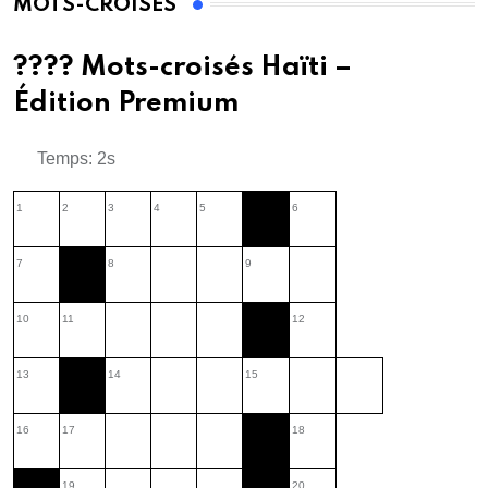
MOTS-CROISÉS
???? Mots-croisés Haïti –
Édition Premium
Temps: 2s
1
2
3
4
5
6
7
8
9
10
11
12
13
14
15
16
17
18
19
20