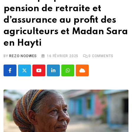
pension de retraite et
d’assurance au profit des
agriculteurs et Madan Sara
en Hayti
BY
REZO NODWES
16 FÉVRIER 2025
0
COMMENTS
Youtube
LinkedIn
Whatsapp
Cloud