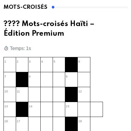
MOTS-CROISÉS
???? Mots-croisés Haïti –
Édition Premium
Temps: 2s
1
2
3
4
5
6
7
8
9
10
11
12
13
14
15
16
17
18