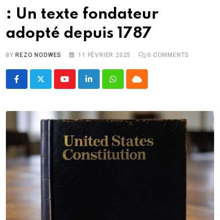
: Un texte fondateur
adopté depuis 1787
BY
REZO NODWES
11 FÉVRIER 2025
0
COMMENTS
Youtube
LinkedIn
Whatsapp
Cloud