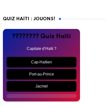
QUIZ HAÏTI : JOUONS!
???????? Quiz Haïti
Capitale d’Haïti ?
Cap-Haïtien
Port-au-Prince
Jacmel