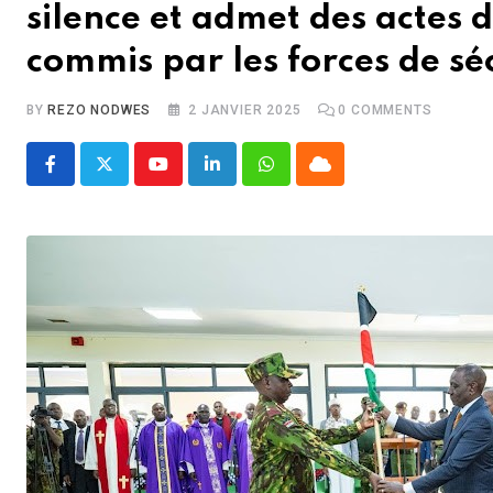
silence et admet des actes 
commis par les forces de sé
BY
REZO NODWES
2 JANVIER 2025
0
COMMENTS
Youtube
LinkedIn
Whatsapp
Cloud