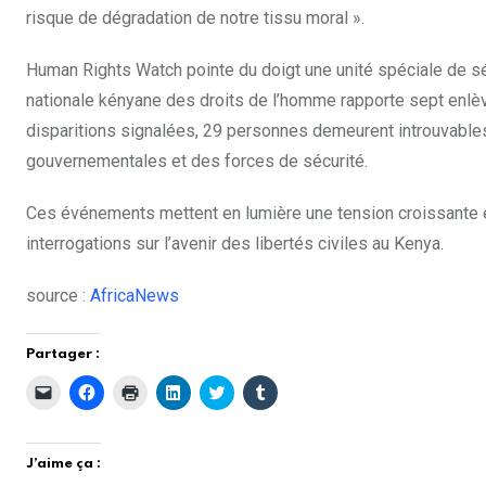
risque de dégradation de notre tissu moral ».
Human Rights Watch pointe du doigt une unité spéciale de 
nationale kényane des droits de l’homme rapporte sept enlève
disparitions signalées, 29 personnes demeurent introuvables,
gouvernementales et des forces de sécurité.
Ces événements mettent en lumière une tension croissante en
interrogations sur l’avenir des libertés civiles au Kenya.
source :
AfricaNews
Partager :
C
C
C
C
C
C
l
l
l
l
l
l
i
i
i
i
i
i
q
q
q
q
q
q
u
u
u
u
u
u
e
e
e
e
e
e
J’aime ça :
r
z
r
z
z
z