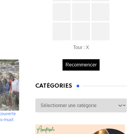
Tour : X
Recommencer
CATÉGORIES
Catégories
écouverte
uto must