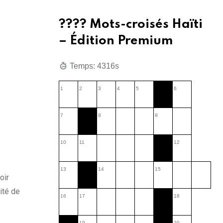
???? Mots-croisés Haïti
– Édition Premium
Temps: 4317s
1
2
3
4
5
6
7
8
9
10
11
12
13
14
15
oir
ité de
16
17
18
19
20