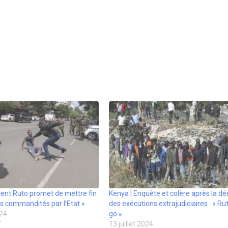
dent Ruto promet de mettre fin
Kenya | Enquête et colère après la d
s commandités par l’Etat »
des exécutions extrajudiciaires : « R
24
go »
"
13 juillet 2024