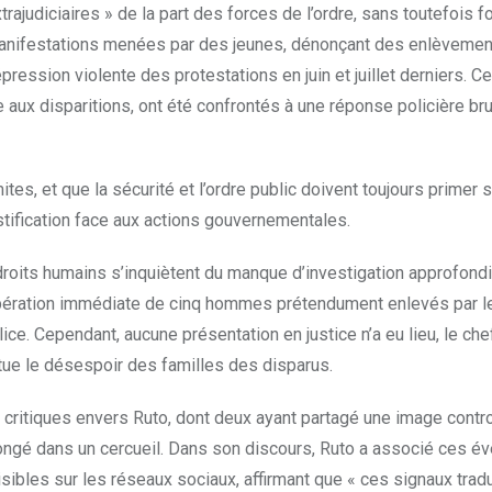
ajudiciaires » de la part des forces de l’ordre, sans toutefois fo
s manifestations menées par des jeunes, dénonçant des enlèveme
ression violente des protestations en juin et juillet derniers. C
ux disparitions, ont été confrontés à une réponse policière bru
ites, et que la sécurité et l’ordre public doivent toujours primer 
ustification face aux actions gouvernementales.
droits humains s’inquiètent du manque d’investigation approfond
 libération immédiate de cinq hommes prétendument enlevés par l
ice. Cependant, aucune présentation en justice n’a eu lieu, le che
tue le désespoir des familles des disparus.
s critiques envers Ruto, dont deux ayant partagé une image cont
 allongé dans un cercueil. Dans son discours, Ruto a associé ces 
sibles sur les réseaux sociaux, affirmant que « ces signaux trad