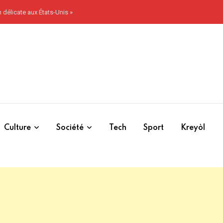
ïtien démolie après plusieurs mois de désaccord
Culture
Société
Tech
Sport
Kreyòl