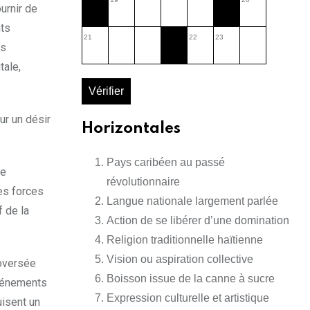
urnir de
nts
21
22
23
es
tale,
Vérifier
sur un désir
Horizontales
Pays caribéen au passé
ie
révolutionnaire
es forces
Langue nationale largement parlée
f de la
Action de se libérer d’une domination
Religion traditionnelle haïtienne
Vision ou aspiration collective
roversée
Boisson issue de la canne à sucre
événements
Expression culturelle et artistique
uisent un