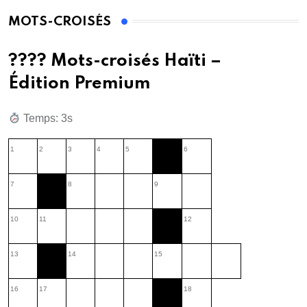
MOTS-CROISÉS
???? Mots-croisés Haïti –
Édition Premium
Temps: 1s
1
2
3
4
5
6
7
8
9
10
11
12
13
14
15
16
17
18