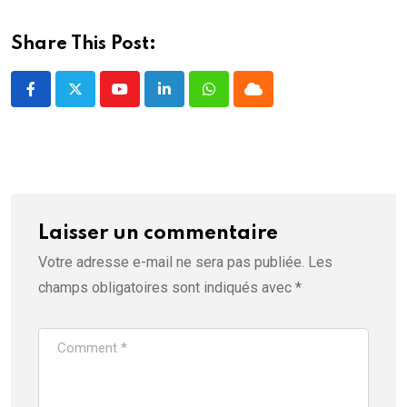
e
n
ê
Share This Post:
t
r
e
)
Youtube
LinkedIn
Whatsapp
Cloud
Laisser un commentaire
Votre adresse e-mail ne sera pas publiée.
Les
champs obligatoires sont indiqués avec
*