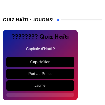
QUIZ HAÏTI : JOUONS!
???????? Quiz Haïti
Capitale d’Haïti ?
Cap-Haïtien
Port-au-Prince
Jacmel