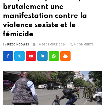
brutalement une
manifestation contre la
violence sexiste et le
fémicide
BY
REZO NODWES
10 DÉCEMBRE 2024
0
COMMENTS
Youtube
LinkedIn
Whatsapp
Cloud