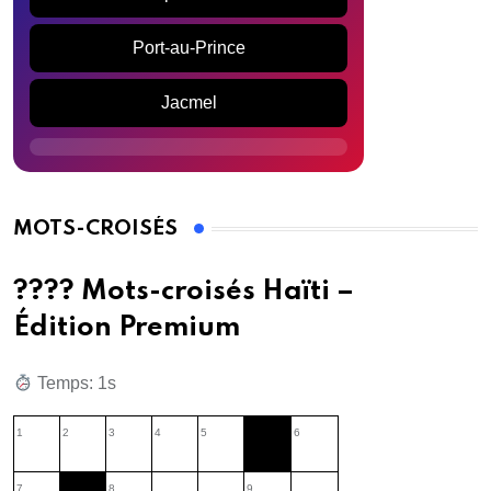
Port-au-Prince
Jacmel
MOTS-CROISÉS
???? Mots-croisés Haïti –
Édition Premium
Temps: 2s
1
2
3
4
5
6
7
8
9