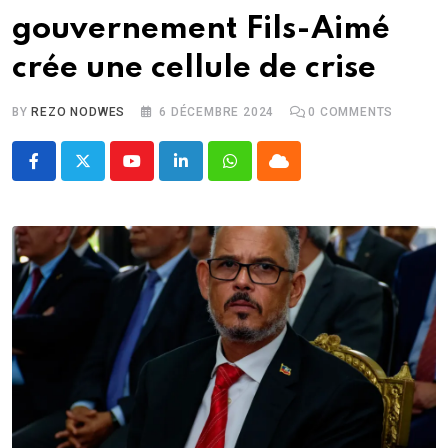
gouvernement Fils-Aimé
crée une cellule de crise
BY
REZO NODWES
6 DÉCEMBRE 2024
0
COMMENTS
Youtube
LinkedIn
Whatsapp
Cloud