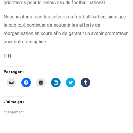
prioritaires pour le renouveau du football national.
Nous invitons tous les acteurs du football haïtien, ainsi que
le public, à continuer de soutenir les efforts de
réorganisation en cours afin de garantir un avenir prometteur
pour notre discipline.
FIN
Partager :
C
C
C
C
C
C
l
l
l
l
l
l
i
i
i
i
i
i
q
q
q
q
q
q
u
u
u
u
u
u
e
e
e
e
e
e
J’aime ça :
r
z
r
z
z
z
p
p
p
p
p
p
o
o
o
o
o
o
chargement…
u
u
u
u
u
u
r
r
r
r
r
r
e
p
i
p
p
p
n
a
m
a
a
a
v
r
p
r
r
r