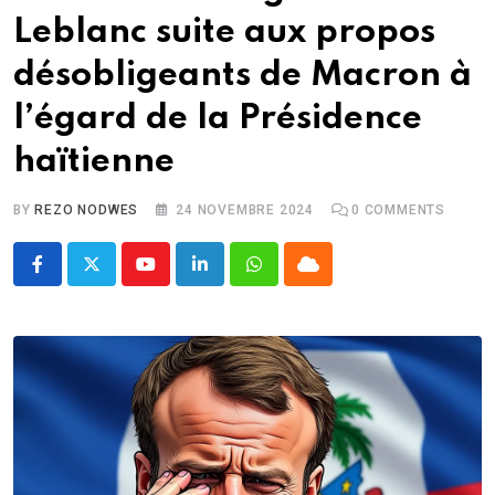
Leblanc suite aux propos
désobligeants de Macron à
l’égard de la Présidence
haïtienne
BY
REZO NODWES
24 NOVEMBRE 2024
0
COMMENTS
Youtube
LinkedIn
Whatsapp
Cloud