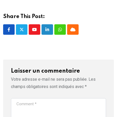
l
)
)
e
f
e
n
Share This Post:
ê
t
r
e
Youtube
LinkedIn
Whatsapp
Cloud
)
Laisser un commentaire
Votre adresse e-mail ne sera pas publiée.
Les
champs obligatoires sont indiqués avec
*