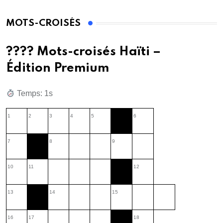
MOTS-CROISÉS
???? Mots-croisés Haïti –
Édition Premium
Temps: 2s
1
2
3
4
5
6
7
8
9
10
11
12
13
14
15
16
17
18