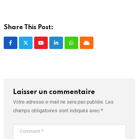
f
e
n
ê
t
r
e
Share This Post:
)
Youtube
LinkedIn
Whatsapp
Cloud
Laisser un commentaire
Votre adresse e-mail ne sera pas publiée.
Les
champs obligatoires sont indiqués avec
*