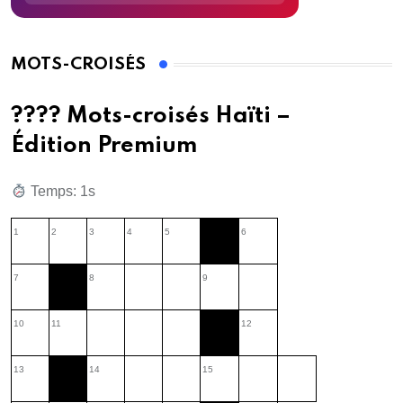
MOTS-CROISÉS
???? Mots-croisés Haïti –
Édition Premium
Temps: 2s
1
2
3
4
5
6
7
8
9
10
11
12
13
14
15