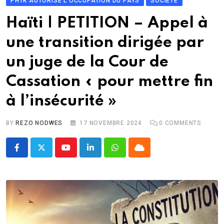
PHTK AUTORISE L'OCCUPATION DU PAYS
SOCIÉTÉ
Haïti | PETITION – Appel à
une transition dirigée par
un juge de la Cour de
Cassation « pour mettre fin
à l’insécurité »
BY
REZO NODWES
17 NOVEMBRE 2024
0
COMMENTS
Youtube
LinkedIn
Whatsapp
Cloud