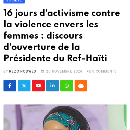
SOCIÉTÉ
16 jours d’activisme contre
la violence envers les
femmes : discours
d’ouverture de la
Présidente du Ref-Haïti
BY
REZO NODWES
26 NOVEMBRE 2024
0
COMMENTS
Youtube
LinkedIn
Whatsapp
Cloud