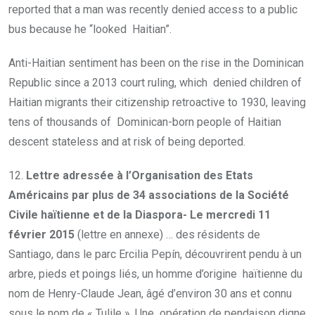
reported that a man was recently denied access to a public
bus because he “looked Haitian”.
Anti-Haitian sentiment has been on the rise in the Dominican
Republic since a 2013 court ruling, which denied children of
Haitian migrants their citizenship retroactive to 1930, leaving
tens of thousands of Dominican-born people of Haitian
descent stateless and at risk of being deported.
12.
Lettre adressée à l’Organisation des Etats
Américains par plus de 34 associations de la Société
Civile haïtienne et de la Diaspora- Le mercredi 11
février 2015
(lettre en annexe) … des résidents de
Santiago, dans le parc Ercilia Pepín, découvrirent pendu à un
arbre, pieds et poings liés, un homme d’origine haïtienne du
nom de Henry-Claude Jean, âgé d’environ 30 ans et connu
sous le nom de « Tulile ». Une opération de pendaison digne