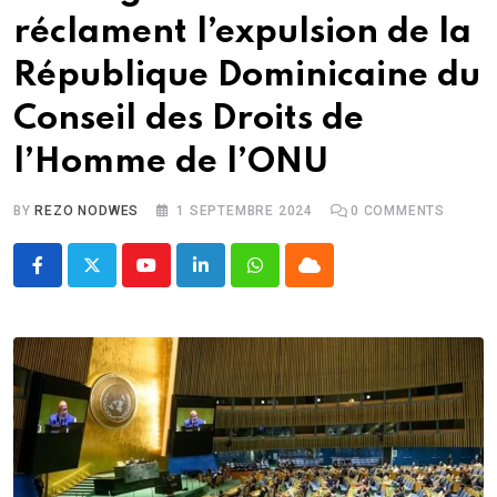
réclament l’expulsion de la
République Dominicaine du
Conseil des Droits de
l’Homme de l’ONU
BY
REZO NODWES
1 SEPTEMBRE 2024
0
COMMENTS
Youtube
LinkedIn
Whatsapp
Cloud