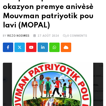
okazyon premye anivèsè
Mouvman patriyotik pou
lavi (MOPAL)
BY
REZO NODWES
27 AOÛT 2024
0
COMMENTS
Youtube
LinkedIn
Whatsapp
Cloud