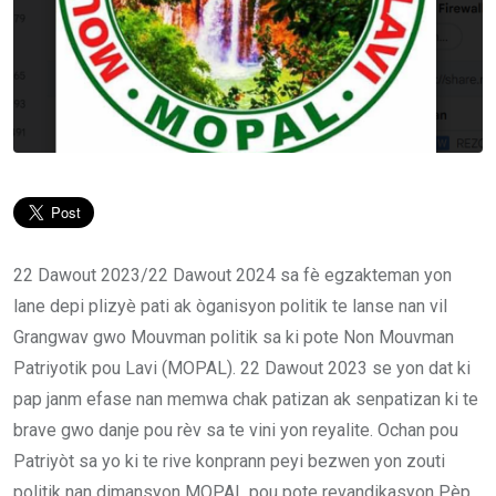
22 Dawout 2023/22 Dawout 2024 sa fè egzakteman yon
lane depi plizyè pati ak òganisyon politik te lanse nan vil
Grangwav gwo Mouvman politik sa ki pote Non Mouvman
Patriyotik pou Lavi (MOPAL). 22 Dawout 2023 se yon dat ki
pap janm efase nan memwa chak patizan ak senpatizan ki te
brave gwo danje pou rèv sa te vini yon reyalite. Ochan pou
Patriyòt sa yo ki te rive konprann peyi bezwen yon zouti
politik nan dimansyon MOPAL pou pote revandikasyon Pèp