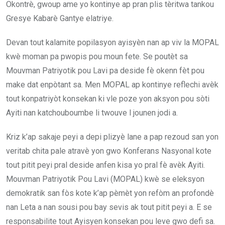
Okontrè, gwoup ame yo kontinye ap pran plis tèritwa tankou
Gresye Kabarè Gantye elatriye.
Devan tout kalamite popilasyon ayisyèn nan ap viv la MOPAL
kwè moman pa pwopis pou moun fete. Se poutèt sa
Mouvman Patriyotik pou Lavi pa deside fè okenn fèt pou
make dat enpòtant sa. Men MOPAL ap kontinye reflechi avèk
tout konpatriyòt konsekan ki vle poze yon aksyon pou sòti
Ayiti nan katchouboumbe li twouve l jounen jodi a.
Kriz k’ap sakaje peyi a depi plizyè lane a pap rezoud san yon
veritab chita pale atravè yon gwo Konferans Nasyonal kote
tout pitit peyi pral deside anfen kisa yo pral fè avèk Ayiti.
Mouvman Patriyotik Pou Lavi (MOPAL) kwè se eleksyon
demokratik san fòs kote k’ap pèmèt yon refòm an profondè
nan Leta a nan sousi pou bay sevis ak tout pitit peyi a. E se
responsabilite tout Ayisyen konsekan pou leve gwo defi sa.