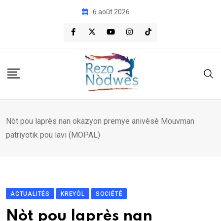
Skip
6 août 2026
to
content
Nòt pou laprès nan okazyon premye anivèsè Mouvman
patriyotik pou lavi (MOPAL)
ACTUALITÉS
KREYÒL
SOCIÉTÉ
Nòt pou laprès nan