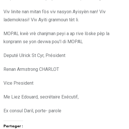
Viv linite nan mitan fòs viv nasyon Ayisyèn nan! Viv
lademokrasi! Viv Ayiti granmoun tèt li.
MOPAL kwè vrè chanjman peyi a ap rive lòske pèp la
konprann se yon devwa pou’l di MOPAL
Deputé Ulrick St Cyr, Président
Renan Armstrong CHARLOT
Vice President
Me Liez Edouard, secrétaire Exécutif,
Ex consul Daril, porte- parole
Partager :