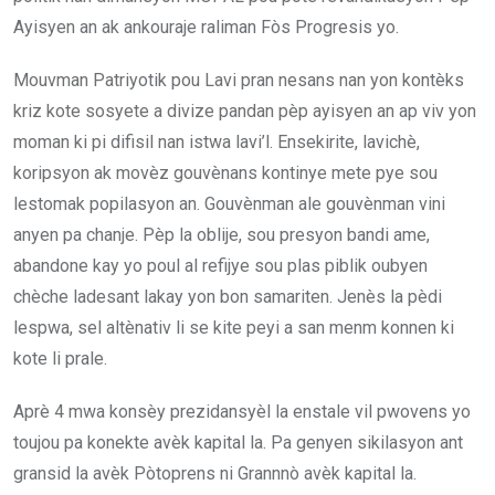
Ayisyen an ak ankouraje raliman Fòs Progresis yo.
Mouvman Patriyotik pou Lavi pran nesans nan yon kontèks
kriz kote sosyete a divize pandan pèp ayisyen an ap viv yon
moman ki pi difisil nan istwa lavi’l. Ensekirite, lavichè,
koripsyon ak movèz gouvènans kontinye mete pye sou
lestomak popilasyon an. Gouvènman ale gouvènman vini
anyen pa chanje. Pèp la oblije, sou presyon bandi ame,
abandone kay yo poul al refijye sou plas piblik oubyen
chèche ladesant lakay yon bon samariten. Jenès la pèdi
lespwa, sel altènativ li se kite peyi a san menm konnen ki
kote li prale.
Aprè 4 mwa konsèy prezidansyèl la enstale vil pwovens yo
toujou pa konekte avèk kapital la. Pa genyen sikilasyon ant
gransid la avèk Pòtoprens ni Grannnò avèk kapital la.