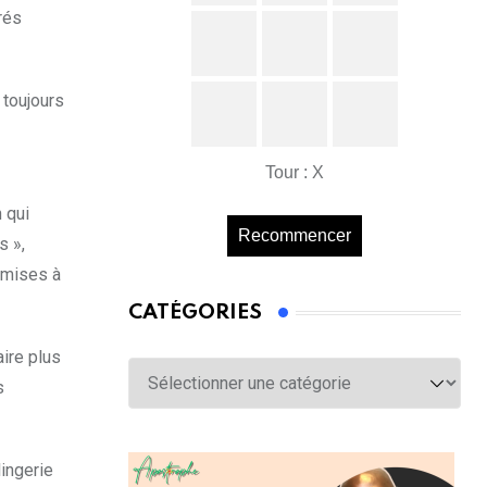
rés
 toujours
Tour : X
 qui
Recommencer
s »,
, mises à
CATÉGORIES
aire plus
Catégories
s
lingerie