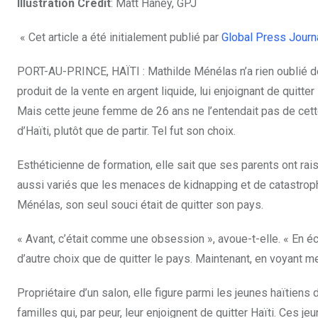
Illustration Credit
: Matt Haney, GPJ
« Cet article a été initialement publié par
Global Press Journ
PORT-AU-PRINCE, HAÏTI : Mathilde Ménélas n’a rien oublié de
produit de la vente en argent liquide, lui enjoignant de quitter
Mais cette jeune femme de 26 ans ne l’entendait pas de cette
d’Haïti, plutôt que de partir. Tel fut son choix.
Esthéticienne de formation, elle sait que ses parents ont ra
aussi variés que les menaces de kidnapping et de catastroph
Ménélas, son seul souci était de quitter son pays.
« Avant, c’était comme une obsession », avoue-t-elle. « En éco
d’autre choix que de quitter le pays. Maintenant, en voyant mes
Propriétaire d’un salon, elle figure parmi les jeunes haïtien
familles qui, par peur, leur enjoignent de quitter Haïti. Ces j