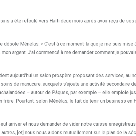
isins a été refoulé vers Haïti deux mois après avoir reçu de ses
, se désole Ménélas. « C’est à ce moment-là que je me suis mise 
dais mon argent. J’ai commencé à me demander comment je pouvai
tient aujourd’hui un salon prospère proposant des services, au 
 soins de manucure, auxquels s’ajoute une activité secondaire d
achalandées – autour de Pâques, par exemple – elle emploie jus
 frère. Pourtant, selon Ménélas, le fait de tenir un business en Ha
ut arriver et nous demander de vider notre caisse enregistreus
 autres, [et] nous nous aidons mutuellement sur le plan de la sécu