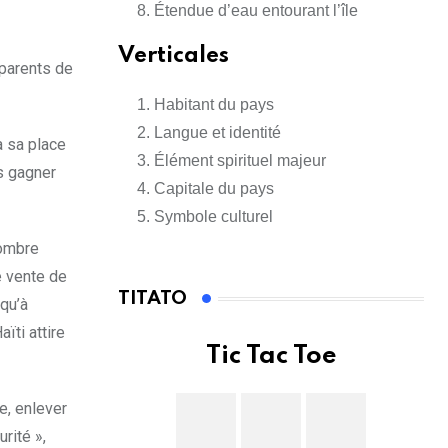
Étendue d’eau entourant l’île
Verticales
 parents de
Habitant du pays
Langue et identité
à sa place
Élément spirituel majeur
s gagner
Capitale du pays
Symbole culturel
nombre
e vente de
TITATO
qu’à
ïti attire
Tic Tac Toe
e, enlever
rité »,