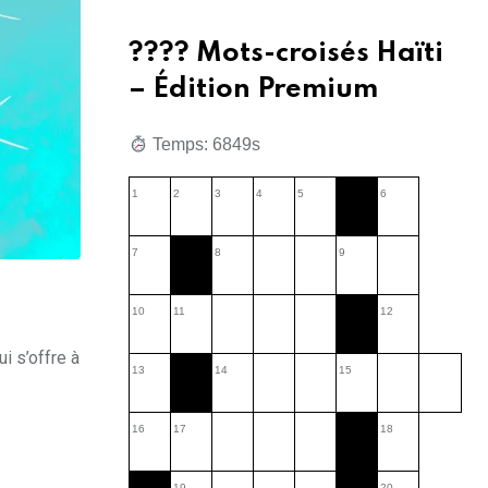
???? Mots-croisés Haïti
– Édition Premium
Temps: 3451s
1
2
3
4
5
6
7
8
9
10
11
12
i s’offre à
13
14
15
16
17
18
19
20