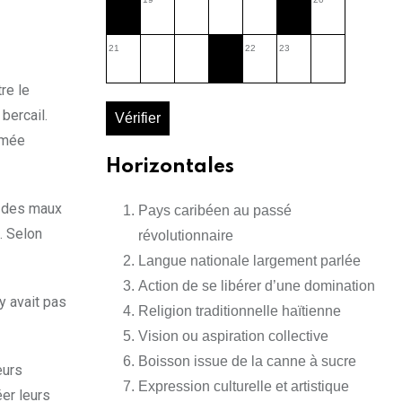
21
22
23
re le
 bercail.
Vérifier
nimée
Horizontales
à des maux
Pays caribéen au passé
. Selon
révolutionnaire
Langue nationale largement parlée
Action de se libérer d’une domination
y avait pas
Religion traditionnelle haïtienne
Vision ou aspiration collective
Boisson issue de la canne à sucre
eurs
Expression culturelle et artistique
éer leurs