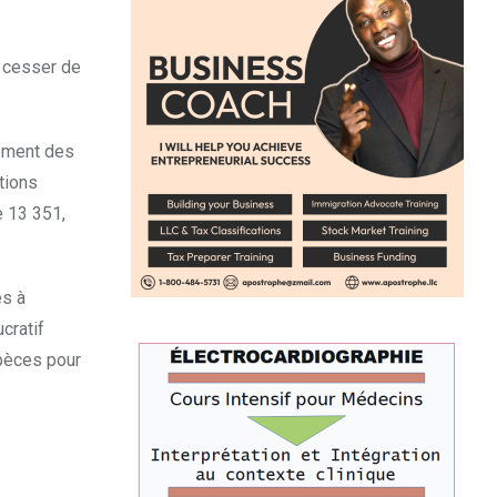
s cesser de
lement des
tions
e 13 351,
es à
cratif
spèces pour