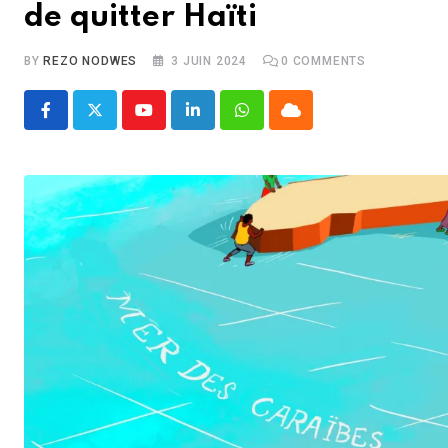
de quitter Haïti
BY
REZO NODWES
3 JUIN 2024
0
COMMENTS
Youtube
LinkedIn
Whatsapp
Cloud