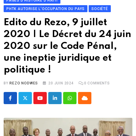
PAGES D'HISTOIRE D'HAITI
PHTK AUTORISE L'OCCUPATION DU PAYS
SOCIÉTÉ
Edito du Rezo, 9 juillet
2020 | Le Décret du 24 juin
2020 sur le Code Pénal,
une ineptie juridique et
politique !
BY
REZO NODWES
20 JUIN 2024
0
COMMENTS
Youtube
LinkedIn
Whatsapp
Cloud