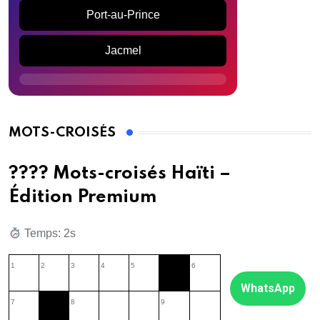
Port-au-Prince
Jacmel
MOTS-CROISÉS
???? Mots-croisés Haïti –
Édition Premium
Temps: 3s
1
2
3
4
5
6
WhatsApp
7
8
9