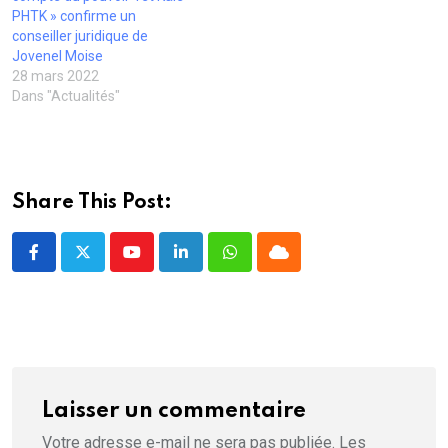
e
PHTK » confirme un
n
ê
conseiller juridique de
t
Jovenel Moise
r
e
28 mars 2022
)
Dans "Actualités"
Share This Post:
Youtube
LinkedIn
Whatsapp
Cloud
Laisser un commentaire
Votre adresse e-mail ne sera pas publiée.
Les