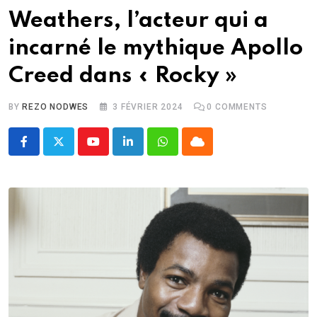
Weathers, l’acteur qui a
incarné le mythique Apollo
Creed dans « Rocky »
BY
REZO NODWES
3 FÉVRIER 2024
0
COMMENTS
Youtube
LinkedIn
Whatsapp
Cloud