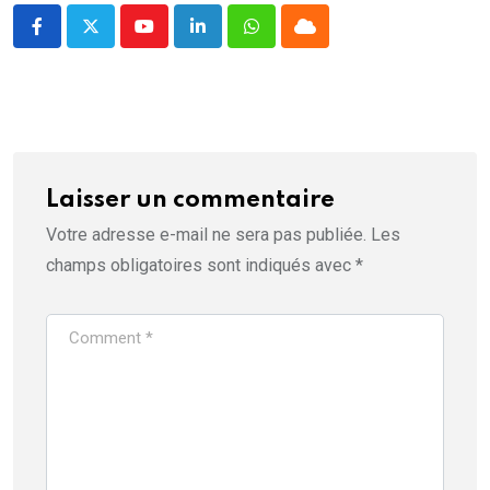
ê
t
r
Youtube
LinkedIn
Whatsapp
Cloud
e
)
Laisser un commentaire
Votre adresse e-mail ne sera pas publiée.
Les
champs obligatoires sont indiqués avec
*