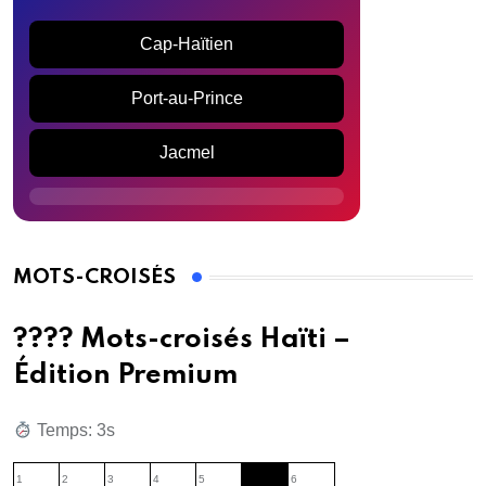
Cap-Haïtien
Port-au-Prince
Jacmel
MOTS-CROISÉS
???? Mots-croisés Haïti –
Édition Premium
Temps: 1s
1
2
3
4
5
6