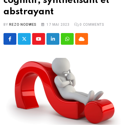
cognitif, synthétisant et
abstrayant
BY
REZO NODWES
17 MAI 2023
0
COMMENTS
Youtube
LinkedIn
Whatsapp
Cloud