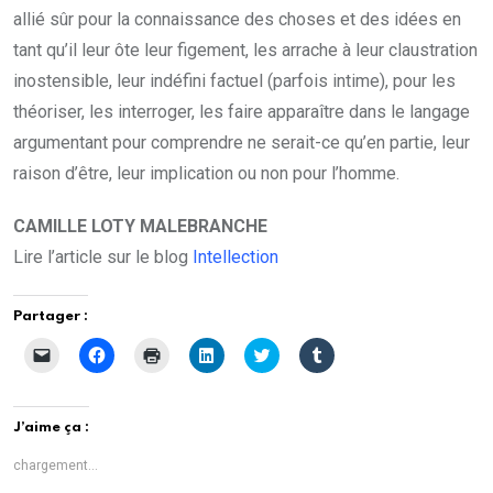
allié sûr pour la connaissance des choses et des idées en
tant qu’il leur ôte leur figement, les arrache à leur claustration
inostensible, leur indéfini factuel (parfois intime), pour les
théoriser, les interroger, les faire apparaître dans le langage
argumentant pour comprendre ne serait-ce qu’en partie, leur
raison d’être, leur implication ou non pour l’homme.
CAMILLE LOTY MALEBRANCHE
Lire l’article sur le blog
Intellection
Partager :
C
C
C
C
C
C
l
l
l
l
l
l
i
i
i
i
i
i
q
q
q
q
q
q
u
u
u
u
u
u
e
e
e
e
e
e
J’aime ça :
r
z
r
z
z
z
p
p
p
p
p
p
o
o
o
o
o
o
chargement…
u
u
u
u
u
u