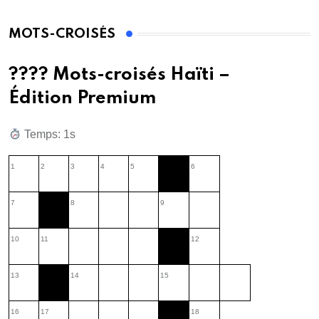
MOTS-CROISÉS
???? Mots-croisés Haïti –
Édition Premium
Temps: 2s
1
2
3
4
5
6
7
8
9
10
11
12
13
14
15
16
17
18