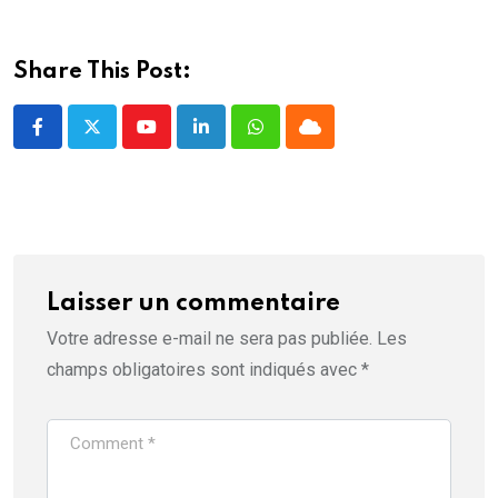
e
f
e
n
ê
Share This Post:
t
r
e
)
Youtube
LinkedIn
Whatsapp
Cloud
Laisser un commentaire
Votre adresse e-mail ne sera pas publiée.
Les
champs obligatoires sont indiqués avec
*