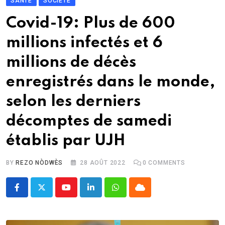
SANTÉ
SOCIÉTÉ
Covid-19: Plus de 600
millions infectés et 6
millions de décès
enregistrés dans le monde,
selon les derniers
décomptes de samedi
établis par UJH
BY
REZO NÒDWÈS
28 AOÛT 2022
0
COMMENTS
Youtube
LinkedIn
Whatsapp
Cloud