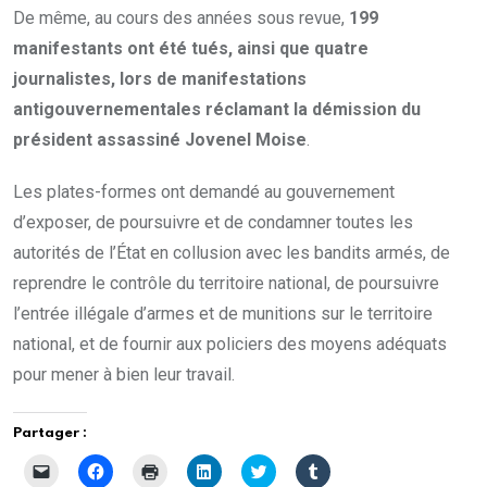
De même, au cours des années sous revue,
199
manifestants ont été tués, ainsi que quatre
journalistes, lors de manifestations
antigouvernementales réclamant la démission du
président assassiné Jovenel Moise
.
Les plates-formes ont demandé au gouvernement
d’exposer, de poursuivre et de condamner toutes les
autorités de l’État en collusion avec les bandits armés, de
reprendre le contrôle du territoire national, de poursuivre
l’entrée illégale d’armes et de munitions sur le territoire
national, et de fournir aux policiers des moyens adéquats
pour mener à bien leur travail.
Partager :
C
C
C
C
C
C
l
l
l
l
l
l