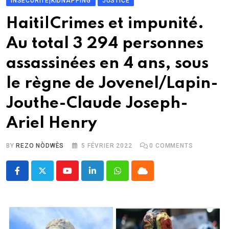
INSÉCURITÉ|KIDNAPPING
JUSTICE
Haiti|Crimes et impunité.
Au total 3 294 personnes
assassinées en 4 ans, sous
le règne de Jovenel/Lapin-
Jouthe-Claude Joseph-
Ariel Henry
BY
REZO NÒDWÈS
5 FÉVRIER 2022
0
COMMENTS
Youtube
LinkedIn
Whatsapp
Cloud