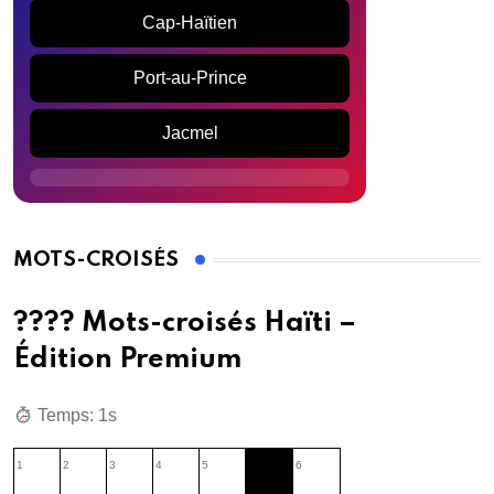
Cap-Haïtien
Port-au-Prince
Jacmel
MOTS-CROISÉS
???? Mots-croisés Haïti –
Édition Premium
Temps: 1s
1
2
3
4
5
6