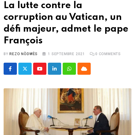
La lutte contre la
corruption au Vatican, un
défi majeur, admet le pape
François
BY
REZO NÒDWÈS
1 SEPTEMBRE 2021
0
COMMENTS
Youtube
LinkedIn
Whatsapp
Cloud