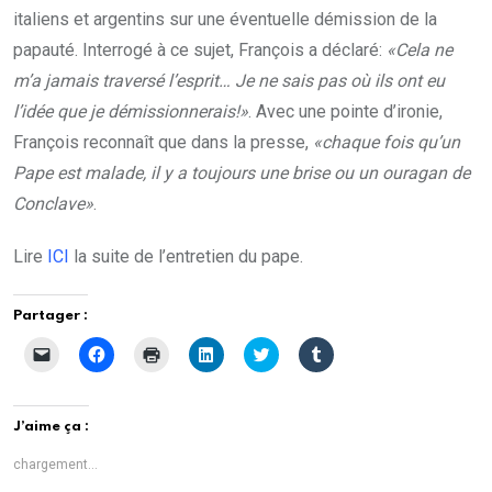
italiens et argentins sur une éventuelle démission de la
papauté. Interrogé à ce sujet, François a déclaré:
«Cela ne
m’a jamais traversé l’esprit… Je ne sais pas où ils ont eu
l’idée que je démissionnerais!»
. Avec une pointe d’ironie,
François reconnaît que dans la presse,
«chaque fois qu’un
Pape est malade, il y a toujours une brise ou un ouragan de
Conclave»
.
Lire
ICI
la suite de l’entretien du pape.
Partager :
C
C
C
C
C
C
l
l
l
l
l
l
i
i
i
i
i
i
q
q
q
q
q
q
u
u
u
u
u
u
e
e
e
e
e
e
J’aime ça :
r
z
r
z
z
z
p
p
p
p
p
p
o
o
o
o
o
o
chargement…
u
u
u
u
u
u