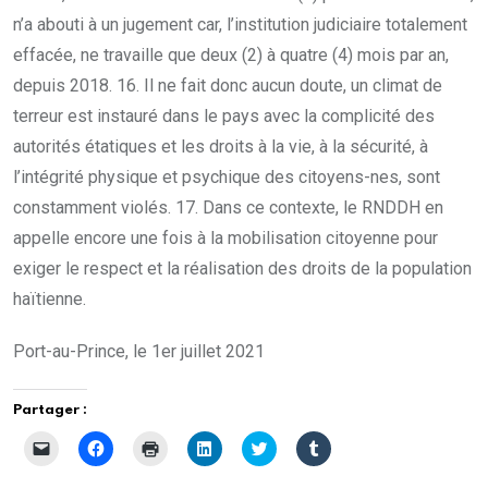
n’a abouti à un jugement car, l’institution judiciaire totalement
effacée, ne travaille que deux (2) à quatre (4) mois par an,
depuis 2018. 16. Il ne fait donc aucun doute, un climat de
terreur est instauré dans le pays avec la complicité des
autorités étatiques et les droits à la vie, à la sécurité, à
l’intégrité physique et psychique des citoyens-nes, sont
constamment violés. 17. Dans ce contexte, le RNDDH en
appelle encore une fois à la mobilisation citoyenne pour
exiger le respect et la réalisation des droits de la population
haïtienne.
Port-au-Prince, le 1er juillet 2021
Partager :
C
C
C
C
C
C
l
l
l
l
l
l
i
i
i
i
i
i
q
q
q
q
q
q