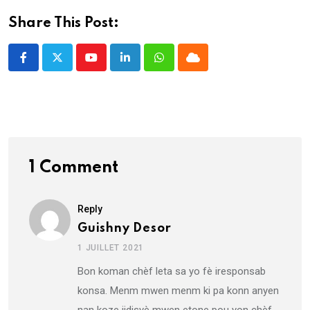
Share This Post:
Youtube
LinkedIn
Whatsapp
Cloud
1 Comment
Reply
Guishny Desor
1 JUILLET 2021
Bon koman chèf leta sa yo fè iresponsab
konsa. Menm mwen menm ki pa konn anyen
nan koze jidisyè mwen etone pou yon chèf