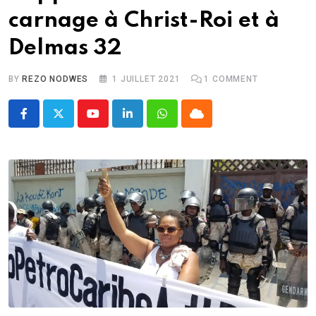
carnage à Christ-Roi et à
Delmas 32
BY
REZO NODWES
1 JUILLET 2021
1
COMMENT
Youtube
LinkedIn
Whatsapp
Cloud