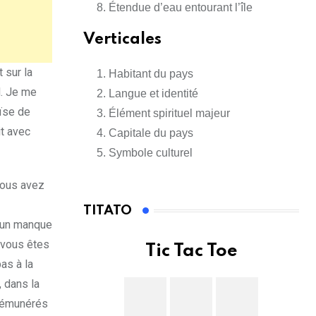
Étendue d’eau entourant l’île
Verticales
 sur la
Habitant du pays
d. Je me
Langue et identité
oïse de
Élément spirituel majeur
it avec
Capitale du pays
Symbole culturel
vous avez
TITATO
à un manque
 vous êtes
Tic Tac Toe
as à la
, dans la
 rémunérés