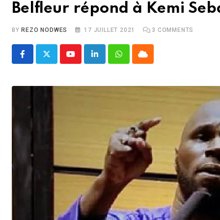
Belfleur répond à Kemi Seba
BY
REZO NODWES
17 JUILLET 2021
3
COMMENTS
Youtube
LinkedIn
Whatsapp
Cloud