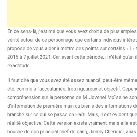
En ce sens-là, j’estime que vous avez droit à de plus amples 
vérité autour de ce personnage que certains individus inté
propose de vous aider à mettre des points sur certains « i » 
2015 à 7 juillet 2021. Car, avant cette période, il n’était qu’un
exactitude.
Il faut dire que vous avez été assez nuancé, peut-être mêm
été, comme à l’accoutumée, très rigoureux et objectif. Cepend
compréhension sur la personne de M. Jovenel Moïse ne sont p
d’information de première main ou bien à des informations dé
branché sur ce qui se passe en Haïti. Mais, il est évident q
réalité objective. Cette version existe vraiment, mais elle es
bouche de son principal chef de gang, Jimmy Chérisier, ali