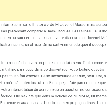
informations sur « l’histoire » de M. Jovenel Moїse, mais surtout
ressés prétendent comparer à Jean-Jacques Dessalines, Le Gran
tout en barrant certains « t » dans votre discours sur Jovenel M
 illustre inconnu, un effacé. On ne sait vraiment de quoi il s’occupa
e trop nuancé dans vos propos en un certain sens. Tout comme, 
ant, il me parait que dans ce décryptage, votre lecture et votre
as tout à fait exactes. Cette inexactitude est due, peut-être, 
formées à toutes fins utiles. Bien que je n’aie pas de doute que
ue votre interprétation du personnage en question ne correspond p
t factice. Elle n’existe que dans la bouche de M. Moïse, lui-même
as Barbecue et aussi dans la bouche de ses propagandistes bien