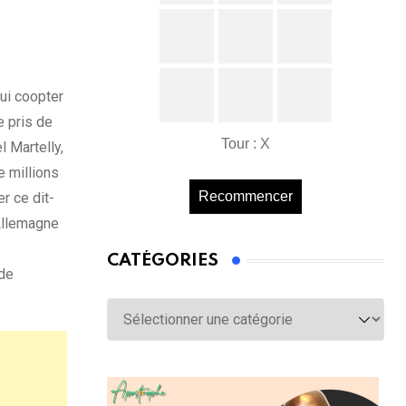
lui coopter
e pris de
Tour : X
l Martelly,
e millions
Recommencer
r ce dit-
 Allemagne
CATÉGORIES
 de
Catégories