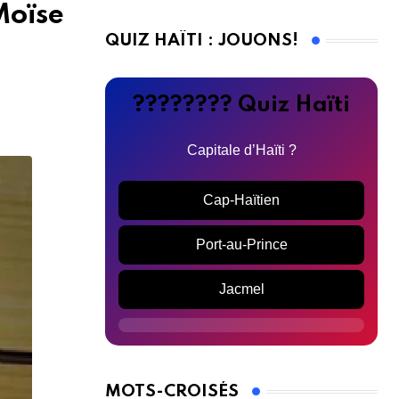
Moïse
QUIZ HAÏTI : JOUONS!
???????? Quiz Haïti
Capitale d’Haïti ?
Cap-Haïtien
Port-au-Prince
Jacmel
MOTS-CROISÉS