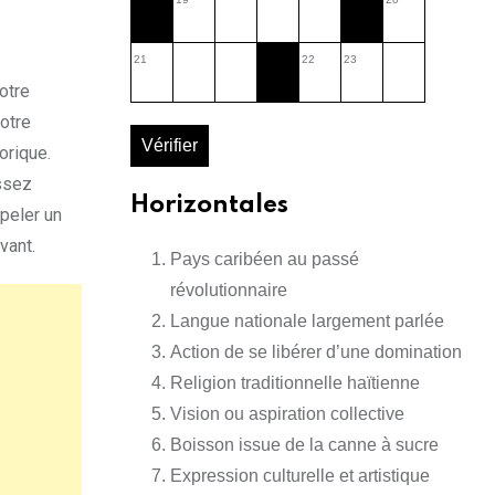
21
22
23
otre
votre
Vérifier
orique.
assez
Horizontales
ppeler un
vant.
Pays caribéen au passé
révolutionnaire
Langue nationale largement parlée
Action de se libérer d’une domination
Religion traditionnelle haïtienne
Vision ou aspiration collective
Boisson issue de la canne à sucre
Expression culturelle et artistique