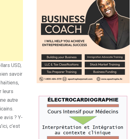
ollars USD,
bien savoir
haïtiens,
r leurs
une autre
icains.
e avis ? Y-
ici, c’est