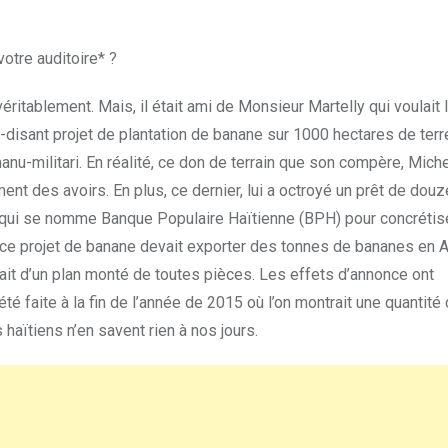
votre auditoire* ?
ritablement. Mais, il était ami de Monsieur Martelly qui voulait 
i-disant projet de plantation de banane sur 1000 hectares de terr
u-militari. En réalité, ce don de terrain que son compère, Miche
himent des avoirs. En plus, ce dernier, lui a octroyé un prêt de douz
t qui se nomme Banque Populaire Haïtienne (BPH) pour concrétise
e ce projet de banane devait exporter des tonnes de bananes en
ait d’un plan monté de toutes pièces. Les effets d’annonce ont
é faite à la fin de l’année de 2015 où l’on montrait une quantité
haïtiens n’en savent rien à nos jours.