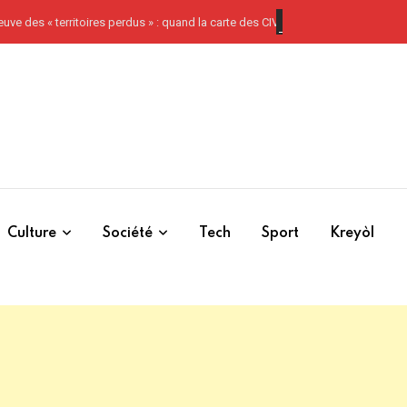
oires perdus » : quand la carte des CIV devient un test de souveraineté
Culture
Société
Tech
Sport
Kreyòl