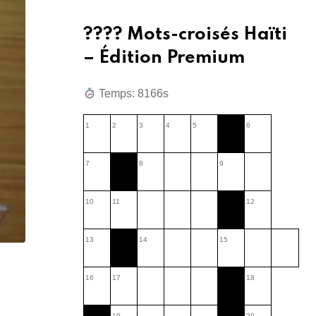
???? Mots-croisés Haïti
– Édition Premium
Temps: 8167s
1
2
3
4
5
6
7
8
9
10
11
12
13
14
15
16
17
18
19
20