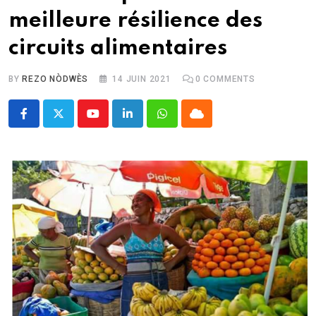
meilleure résilience des
circuits alimentaires
BY
REZO NÒDWÈS
14 JUIN 2021
0
COMMENTS
Youtube
LinkedIn
Whatsapp
Cloud