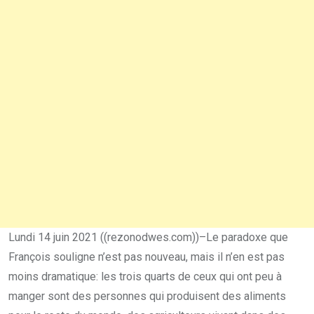
Lundi 14 juin 2021 ((rezonodwes.com))–Le paradoxe que
François souligne n’est pas nouveau, mais il n’en est pas
moins dramatique: les trois quarts de ceux qui ont peu à
manger sont des personnes qui produisent des aliments