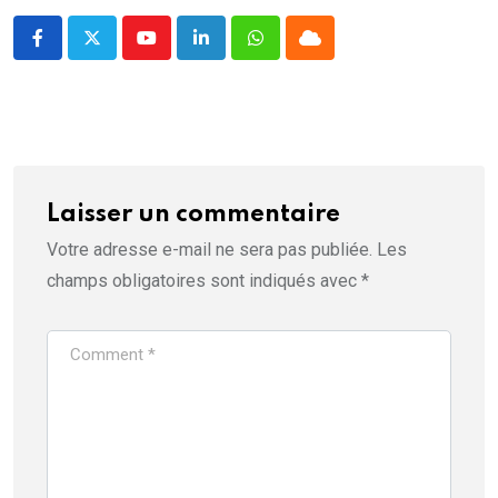
r
e
)
Youtube
LinkedIn
Whatsapp
Cloud
Laisser un commentaire
Votre adresse e-mail ne sera pas publiée.
Les
champs obligatoires sont indiqués avec
*