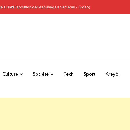
à Haïti l’abolition de l’esclavage à Vertières » (vidéo)
Culture
Société
Tech
Sport
Kreyòl