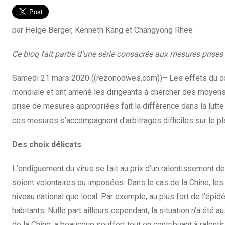
par Helge Berger, Kenneth Kang et Changyong Rhee
Ce blog fait partie d’une série consacrée aux mesures prises
Samedi 21 mars 2020 ((rezonodwes.com))– Les effets du co
mondiale et ont amené les dirigeants à chercher des moyens 
prise de mesures appropriées fait la différence dans la lutte
ces mesures s’accompagnent d’arbitrages difficiles sur le p
Des choix délicats
L’endiguement du virus se fait au prix d’un ralentissement de 
soient volontaires ou imposées. Dans le cas de la Chine, les 
niveau national que local. Par exemple, au plus fort de l’ép
habitants. Nulle part ailleurs cependant, la situation n’a été 
de la Chine, a beaucoup souffert tout en contribuant à ralenti