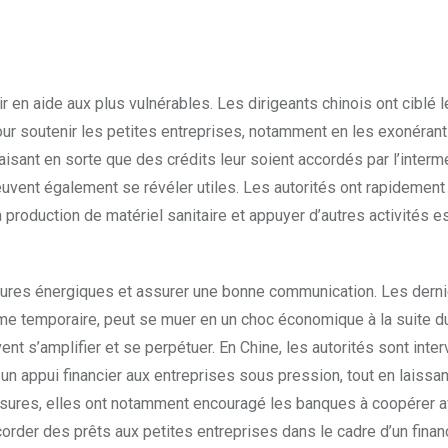
r en aide aux plus vulnérables. Les dirigeants chinois ont ciblé 
r soutenir les petites entreprises, notamment en les exonéran
isant en sorte que des crédits leur soient accordés par l’interm
uvent également se révéler utiles. Les autorités ont rapidement
production de matériel sanitaire et appuyer d’autres activités e
mesures énergiques et assurer une bonne communication. Les dern
ême temporaire, peut se muer en un choc économique à la suite d
nt s’amplifier et se perpétuer. En Chine, les autorités sont inte
un appui financier aux entreprises sous pression, tout en laissan
mesures, elles ont notamment encouragé les banques à coopérer a
corder des prêts aux petites entreprises dans le cadre d’un fina