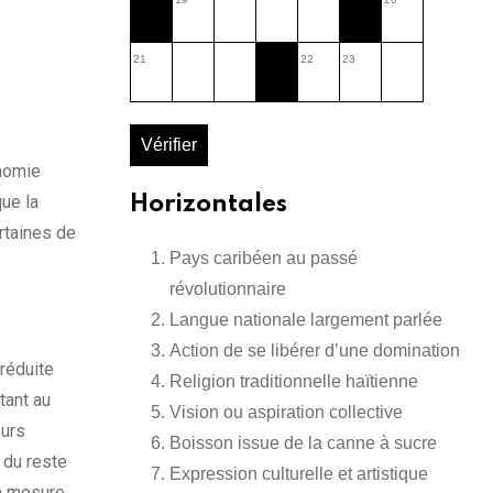
21
22
23
Vérifier
nomie
ue la
Horizontales
rtaines de
Pays caribéen au passé
révolutionnaire
Langue nationale largement parlée
Action de se libérer d’une domination
 réduite
Religion traditionnelle haïtienne
tant au
Vision ou aspiration collective
eurs
Boisson issue de la canne à sucre
e du reste
Expression culturelle et artistique
 à mesure