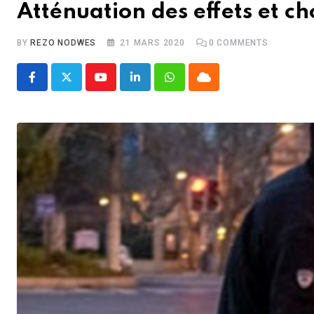
Atténuation des effets et ch
BY
REZO NODWES
21 MARS 2020
0
COMMENTS
Youtube
LinkedIn
Whatsapp
Cloud