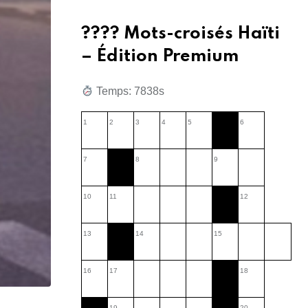
???? Mots-croisés Haïti
– Édition Premium
Temps: 7840s
1
2
3
4
5
6
7
8
9
10
11
12
13
14
15
16
17
18
19
20