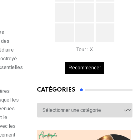
les
t des
édiaire
Tour : X
 octroyé
ssentielles
Recommencer
CATÉGORIES
ières
uquel les
Catégories
rvenues
t le
vec les
ncement