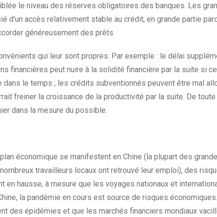
 ciblée le niveau des réserves obligatoires des banques. Les gra
ié d’un accès relativement stable au crédit, en grande partie par
accorder généreusement des prêts.
convénients qui leur sont propres. Par exemple : le délai supplém
s financières peut nuire à la solidité financière par la suite si ce
 dans le temps ; les crédits subventionnés peuvent être mal allo
ait freiner la croissance de la productivité par la suite. De tout
légier dans la mesure du possible.
e plan économique se manifestent en Chine (la plupart des grand
 nombreux travailleurs locaux ont retrouvé leur emploi), des risq
t en hausse, à mesure que les voyages nationaux et internation
Chine, la pandémie en cours est source de risques économiques.
nt des épidémies et que les marchés financiers mondiaux vacille