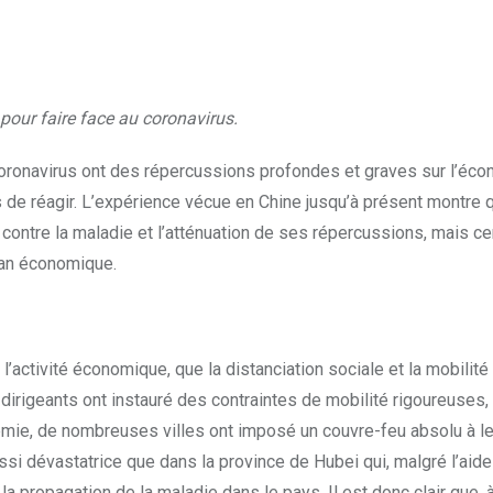
 pour faire face au coronavirus.
ronavirus ont des répercussions profondes et graves sur l’éco
de réagir. L’expérience vécue en Chine jusqu’à présent montre q
 contre la maladie et l’atténuation de ses répercussions, mais ce
lan économique.
l’activité économique, que la distanciation sociale et la mobilité
dirigeants ont instauré des contraintes de mobilité rigoureuses, 
idémie, de nombreuses villes ont imposé un couvre-feu absolu à l
aussi dévastatrice que dans la province de Hubei qui, malgré l’aid
r la propagation de la maladie dans le pays. Il est donc clair que,