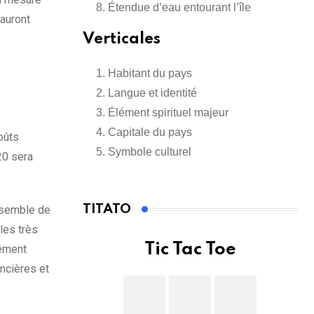
Étendue d’eau entourant l’île
 auront
Verticales
Habitant du pays
Langue et identité
Élément spirituel majeur
Capitale du pays
oûts
Symbole culturel
20 sera
TITATO
nsemble de
les très
Tic Tac Toe
rement
ancières et