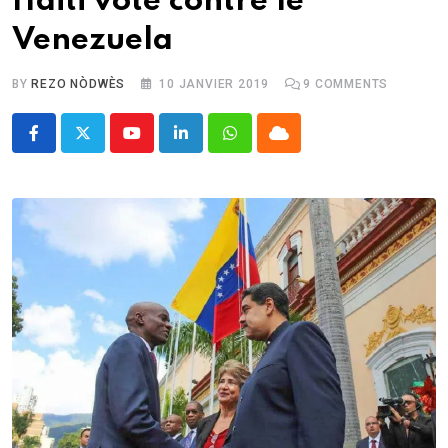
Haïti vote contre le
Venezuela
BY
REZO NÒDWÈS
10 JANVIER 2019
9
COMMENTS
Youtube
LinkedIn
Whatsapp
Cloud