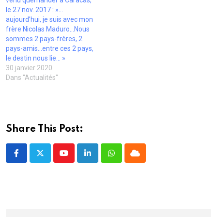
venu quémander à Caracas,
l
)
)
le 27 nov. 2017 : »…
e
f
aujourd’hui, je suis avec mon
e
frère Nicolas Maduro…Nous
n
ê
sommes 2 pays-frères, 2
t
pays-amis…entre ces 2 pays,
r
e
le destin nous lie… »
)
30 janvier 2020
Dans "Actualités"
Share This Post:
Youtube
LinkedIn
Whatsapp
Cloud