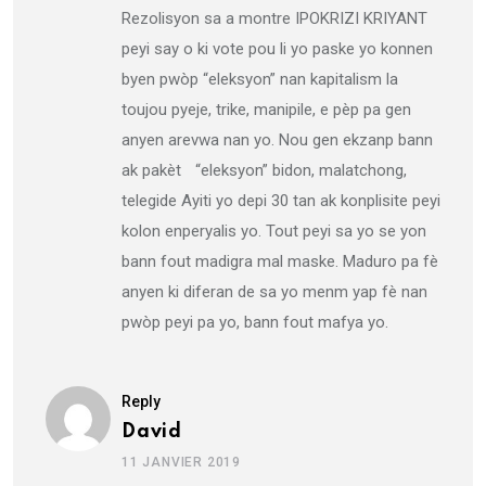
Rezolisyon sa a montre IPOKRIZI KRIYANT
peyi say o ki vote pou li yo paske yo konnen
byen pwòp “eleksyon” nan kapitalism la
toujou pyeje, trike, manipile, e pèp pa gen
anyen arevwa nan yo. Nou gen ekzanp bann
ak pakèt “eleksyon” bidon, malatchong,
telegide Ayiti yo depi 30 tan ak konplisite peyi
kolon enperyalis yo. Tout peyi sa yo se yon
bann fout madigra mal maske. Maduro pa fè
anyen ki diferan de sa yo menm yap fè nan
pwòp peyi pa yo, bann fout mafya yo.
Reply
David
11 JANVIER 2019