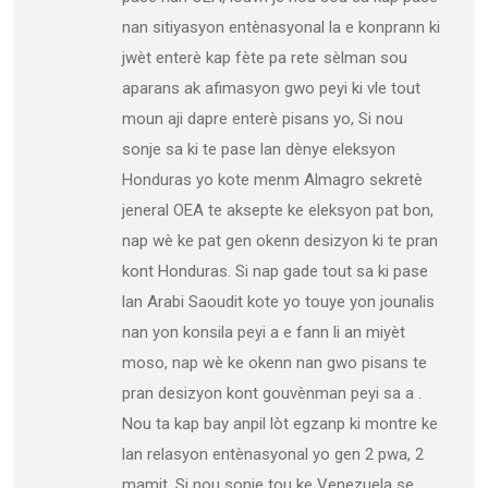
nan sitiyasyon entènasyonal la e konprann ki
jwèt enterè kap fète pa rete sèlman sou
aparans ak afimasyon gwo peyi ki vle tout
moun aji dapre enterè pisans yo, Si nou
sonje sa ki te pase lan dènye eleksyon
Honduras yo kote menm Almagro sekretè
jeneral OEA te aksepte ke eleksyon pat bon,
nap wè ke pat gen okenn desizyon ki te pran
kont Honduras. Si nap gade tout sa ki pase
lan Arabi Saoudit kote yo touye yon jounalis
nan yon konsila peyi a e fann li an miyèt
moso, nap wè ke okenn nan gwo pisans te
pran desizyon kont gouvènman peyi sa a .
Nou ta kap bay anpil lòt egzanp ki montre ke
lan relasyon entènasyonal yo gen 2 pwa, 2
mamit. Si nou sonje tou ke Venezuela se