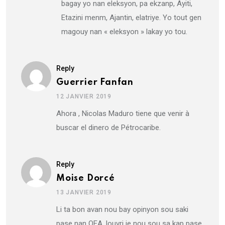
bagay yo nan eleksyon, pa ekzanp, Ayiti,
Etazini menm, Ajantin, elatriye. Yo tout gen
magouy nan « eleksyon » lakay yo tou.
Reply
Guerrier Fanfan
12 JANVIER 2019
Ahora , Nicolas Maduro tiene que venir à
buscar el dinero de Pétrocaribe.
Reply
Moise Dorcé
13 JANVIER 2019
Li ta bon avan nou bay opinyon sou saki
pase nan OEA, louvri je nou sou sa kap pase