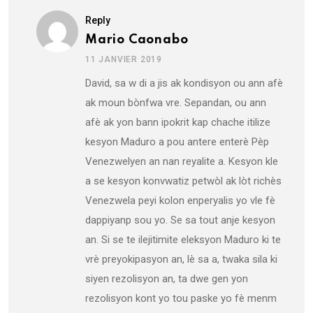
Reply
Mario Caonabo
11 JANVIER 2019
David, sa w di a jis ak kondisyon ou ann afè
ak moun bònfwa vre. Sepandan, ou ann
afè ak yon bann ipokrit kap chache itilize
kesyon Maduro a pou antere enterè Pèp
Venezwelyen an nan reyalite a. Kesyon kle
a se kesyon konvwatiz petwòl ak lòt richès
Venezwela peyi kolon enperyalis yo vle fè
dappiyanp sou yo. Se sa tout anje kesyon
an. Si se te ilejitimite eleksyon Maduro ki te
vrè preyokipasyon an, lè sa a, twaka sila ki
siyen rezolisyon an, ta dwe gen yon
rezolisyon kont yo tou paske yo fè menm