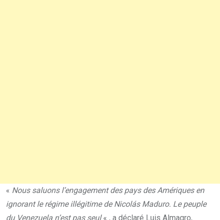
«
Nous saluons l’engagement des pays des Amériques en
ignorant le régime illégitime de Nicolás Maduro. Le peuple
du Venezuela n’est pas seul
« , a déclaré Luis Almagro,