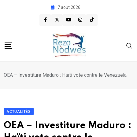
Skip
7 août 2026
to
content
OEA – Investiture Maduro : Haïti vote contre le Venezuela
ACTUALITÉS
OEA – Investiture Maduro :