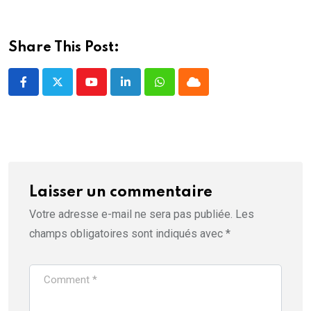
e
f
e
n
ê
Share This Post:
t
r
e
)
Youtube
LinkedIn
Whatsapp
Cloud
Laisser un commentaire
Votre adresse e-mail ne sera pas publiée.
Les
champs obligatoires sont indiqués avec
*