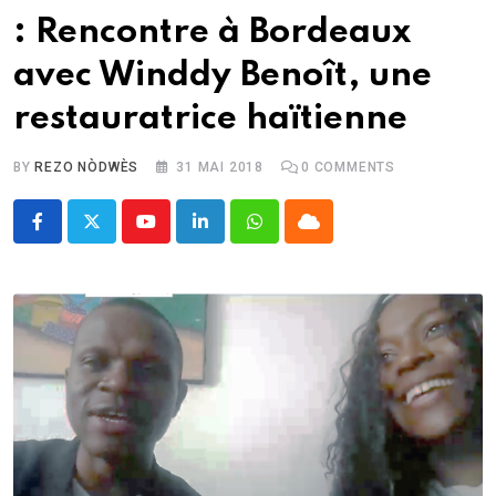
: Rencontre à Bordeaux
avec Winddy Benoît, une
restauratrice haïtienne
BY
REZO NÒDWÈS
31 MAI 2018
0
COMMENTS
Youtube
LinkedIn
Whatsapp
Cloud