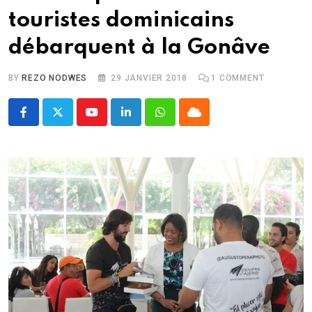
touristes dominicains
débarquent à la Gonâve
BY
REZO NODWES
29 JANVIER 2018
1
COMMENT
Youtube
LinkedIn
Whatsapp
Cloud