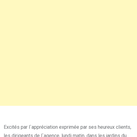
Excités par l`appréciation exprimée par ses heureux clients,
les dirigeants de l`agence, lundi matin, dans les jardins du