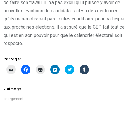
de faire son travail. Il n’a pas exclu qu’il puisse y avoir de
nouvelles évictions de candidats, s’il y a des evidences
qu’ils ne remplissent pas toutes conditions pour participer
aux prochaines élections. Il a assuré que le CEP fait tout ce
qui est en son pouvoir pour que le calendrier électoral soit
respecté.
Partager :
C
C
C
C
C
C
l
l
l
l
l
l
i
i
i
i
i
i
q
q
q
q
q
q
u
u
u
u
u
u
e
e
e
e
e
e
J’aime ça :
r
z
r
z
z
z
p
p
p
p
p
p
o
o
o
o
o
o
chargement…
u
u
u
u
u
u
r
r
r
r
r
r
e
p
i
p
p
p
n
a
m
a
a
a
v
r
p
r
r
r
o
t
r
t
t
t
y
a
i
a
a
a
e
g
m
g
g
g