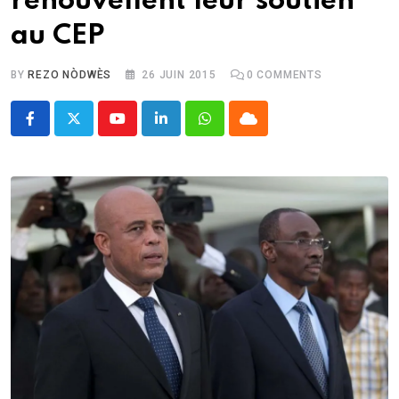
renouvellent leur soutien
au CEP
BY
REZO NÒDWÈS
26 JUIN 2015
0
COMMENTS
Youtube
LinkedIn
Whatsapp
Cloud