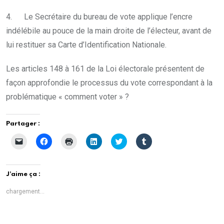
4. Le Secrétaire du bureau de vote applique l’encre
indélébile au pouce de la main droite de l’électeur, avant de
lui restituer sa Carte d’Identification Nationale.
Les articles 148 à 161 de la Loi électorale présentent de
façon approfondie le processus du vote correspondant à la
problématique « comment voter » ?
Partager :
C
C
C
C
C
C
l
l
l
l
l
l
i
i
i
i
i
i
q
q
q
q
q
q
u
u
u
u
u
u
e
e
e
e
e
e
J’aime ça :
r
z
r
z
z
z
p
p
p
p
p
p
o
o
o
o
o
o
chargement…
u
u
u
u
u
u
r
r
r
r
r
r
e
p
i
p
p
p
n
a
m
a
a
a