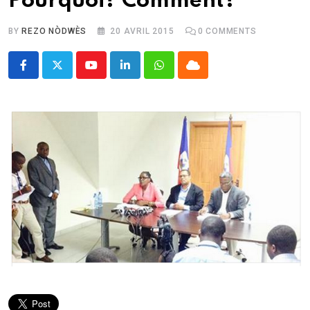
Pourquoi? Comment?
BY
REZO NÒDWÈS
20 AVRIL 2015
0
COMMENTS
Youtube
LinkedIn
Whatsapp
Cloud