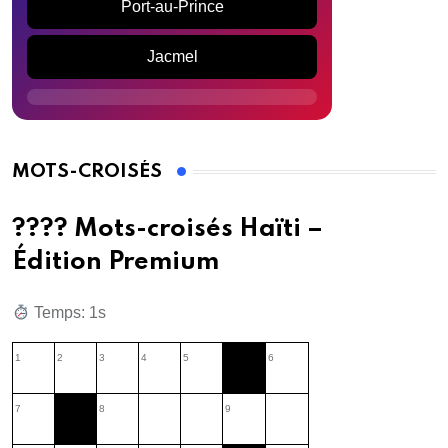
Port-au-Prince
Jacmel
MOTS-CROISÉS
???? Mots-croisés Haïti –
Édition Premium
Temps: 2s
1
2
3
4
5
6
7
8
9