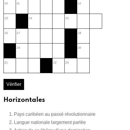
10
11
12
13
14
15
16
17
18
19
20
21
22
23
Vérifier
Horizontales
Pays caribéen au passé révolutionnaire
Langue nationale largement parlée