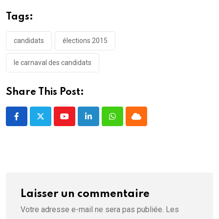
n
ê
Tags:
t
r
e
)
candidats
élections 2015
le carnaval des candidats
Share This Post:
Youtube
LinkedIn
Whatsapp
Cloud
Laisser un commentaire
Votre adresse e-mail ne sera pas publiée.
Les