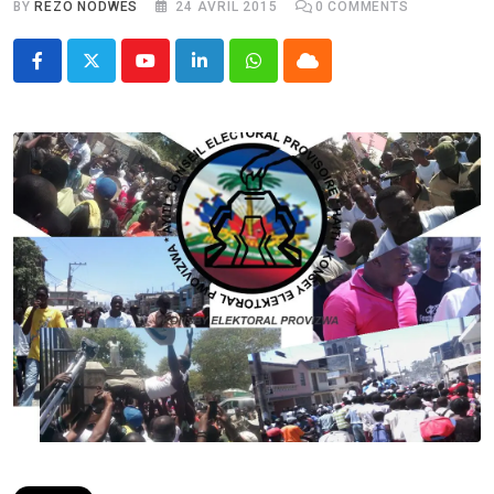
BY
REZO NÒDWÈS
24 AVRIL 2015
0
COMMENTS
Youtube
LinkedIn
Whatsapp
Cloud