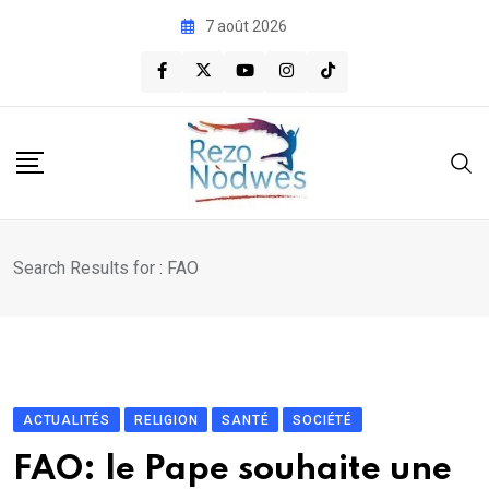
Skip
7 août 2026
to
content
Search Results for : FAO
ACTUALITÉS
RELIGION
SANTÉ
SOCIÉTÉ
FAO: le Pape souhaite une