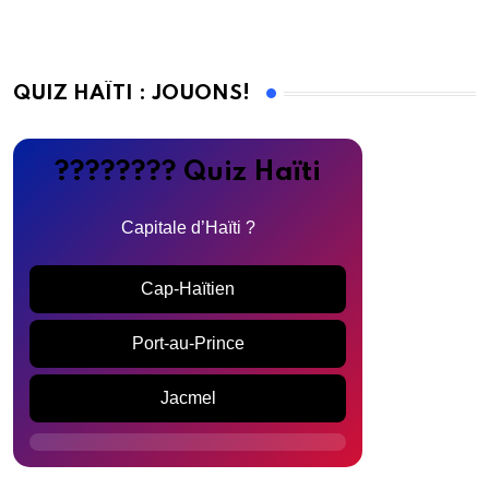
QUIZ HAÏTI : JOUONS!
???????? Quiz Haïti
Capitale d’Haïti ?
Cap-Haïtien
Port-au-Prince
Jacmel