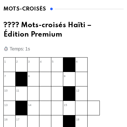
MOTS-CROISÉS
???? Mots-croisés Haïti –
Édition Premium
Temps: 2s
1
2
3
4
5
6
7
8
9
10
11
12
13
14
15
16
17
18