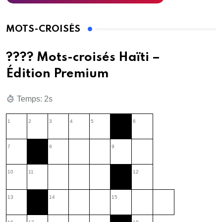
MOTS-CROISÉS
???? Mots-croisés Haïti –
Édition Premium
Temps: 3s
1
2
3
4
5
6
7
8
9
10
11
12
13
14
15