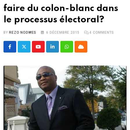
faire du colon-blanc dans
le processus électoral?
BY
REZO NODWES
6 DÉCEMBRE 2015
4
COMMENTS
Youtube
LinkedIn
Whatsapp
Cloud