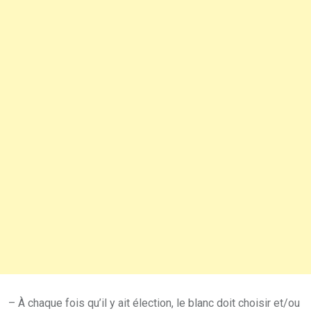
– À chaque fois qu’il y ait élection, le blanc doit choisir et/ou