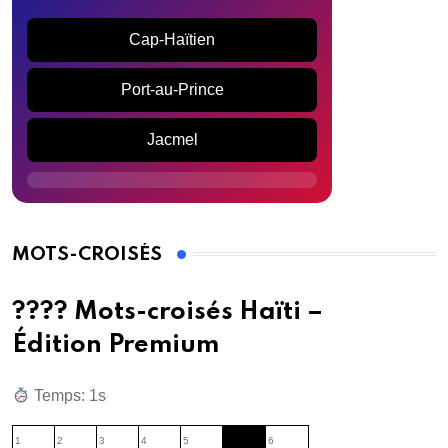
Cap-Haïtien
Port-au-Prince
Jacmel
MOTS-CROISÉS
???? Mots-croisés Haïti –
Édition Premium
Temps: 2s
1
2
3
4
5
6