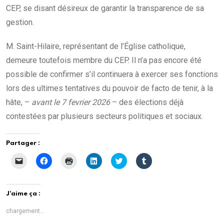
CEP, se disant désireux de garantir la transparence de sa
gestion.
M. Saint-Hilaire, représentant de l’Église catholique,
demeure toutefois membre du CEP. Il n’a pas encore été
possible de confirmer s’il continuera à exercer ses fonctions
lors des ultimes tentatives du pouvoir de facto de tenir, à la
hâte, –
avant le 7 fevrier 2026
– des élections déjà
contestées par plusieurs secteurs politiques et sociaux.
Partager :
C
C
C
C
C
C
l
l
l
l
l
l
i
i
i
i
i
i
q
q
q
q
q
q
u
u
u
u
u
u
e
e
e
e
e
e
J’aime ça :
r
z
r
z
z
z
p
p
p
p
p
p
o
o
o
o
o
o
chargement…
u
u
u
u
u
u