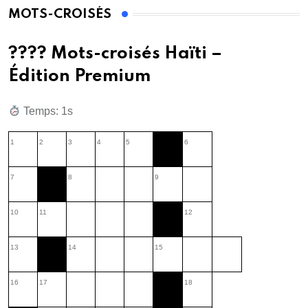
MOTS-CROISÉS
???? Mots-croisés Haïti –
Édition Premium
Temps: 2s
1
2
3
4
5
6
7
8
9
10
11
12
13
14
15
16
17
18