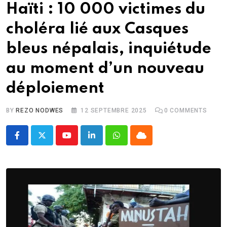
Haïti : 10 000 victimes du
choléra lié aux Casques
bleus népalais, inquiétude
au moment d’un nouveau
déploiement
BY
REZO NODWES
12 SEPTEMBRE 2025
0
COMMENTS
Youtube
LinkedIn
Whatsapp
Cloud