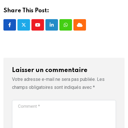
f
e
n
Share This Post:
ê
t
r
e
Youtube
LinkedIn
Whatsapp
Cloud
)
Laisser un commentaire
Votre adresse e-mail ne sera pas publiée.
Les
champs obligatoires sont indiqués avec
*