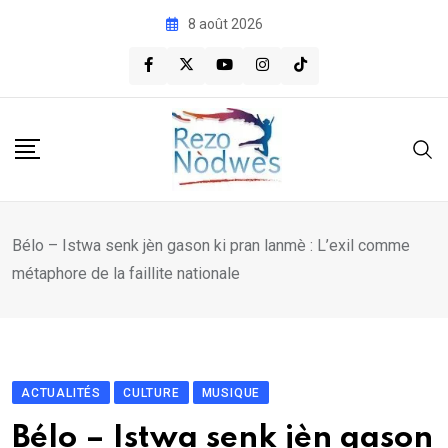
Skip
8 août 2026
to
content
Bélo – Istwa senk jèn gason ki pran lanmè : L’exil comme
métaphore de la faillite nationale
ACTUALITÉS
CULTURE
MUSIQUE
Bélo – Istwa senk jèn gason