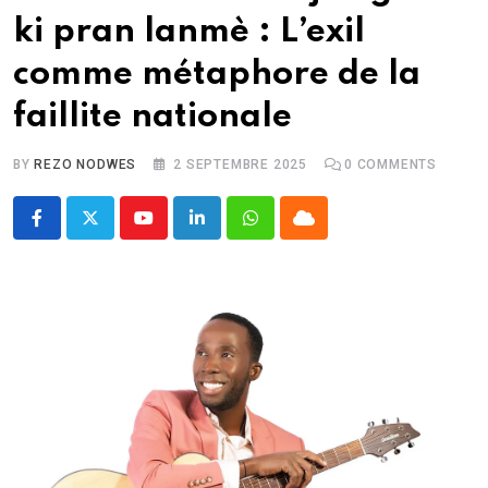
ki pran lanmè : L’exil
comme métaphore de la
faillite nationale
BY
REZO NODWES
2 SEPTEMBRE 2025
0
COMMENTS
Youtube
LinkedIn
Whatsapp
Cloud