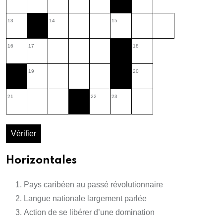
13
14
15
16
17
18
19
20
21
22
23
Vérifier
Horizontales
Pays caribéen au passé révolutionnaire
Langue nationale largement parlée
Action de se libérer d’une domination