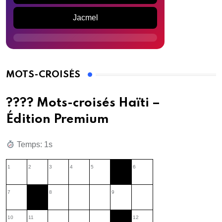
Jacmel
MOTS-CROISÉS
???? Mots-croisés Haïti –
Édition Premium
Temps: 2s
1
2
3
4
5
6
7
8
9
10
11
12