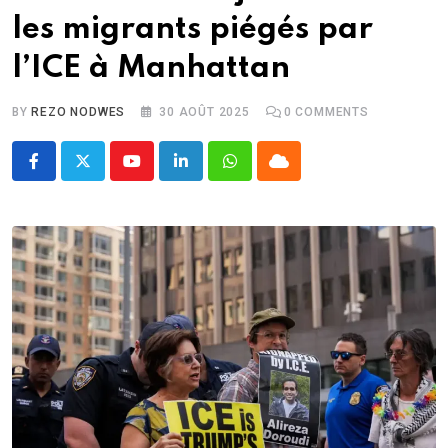
les migrants piégés par
l’ICE à Manhattan
BY
REZO NODWES
30 AOÛT 2025
0
COMMENTS
Youtube
LinkedIn
Whatsapp
Cloud