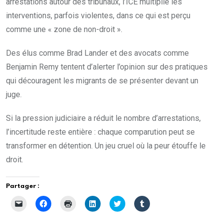
arrestations autour des tribunaux, l’ICE multiplie les
interventions, parfois violentes, dans ce qui est perçu
comme une « zone de non-droit ».
Des élus comme Brad Lander et des avocats comme
Benjamin Remy tentent d’alerter l’opinion sur des pratiques
qui découragent les migrants de se présenter devant un
juge.
Si la pression judiciaire a réduit le nombre d’arrestations,
l’incertitude reste entière : chaque comparution peut se
transformer en détention. Un jeu cruel où la peur étouffe le
droit.
Partager :
C
C
C
C
C
C
l
l
l
l
l
l
i
i
i
i
i
i