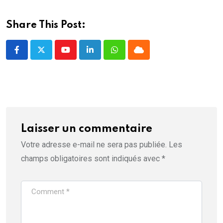
ê
t
r
e
Share This Post:
)
Youtube
LinkedIn
Whatsapp
Cloud
Laisser un commentaire
Votre adresse e-mail ne sera pas publiée.
Les
champs obligatoires sont indiqués avec
*