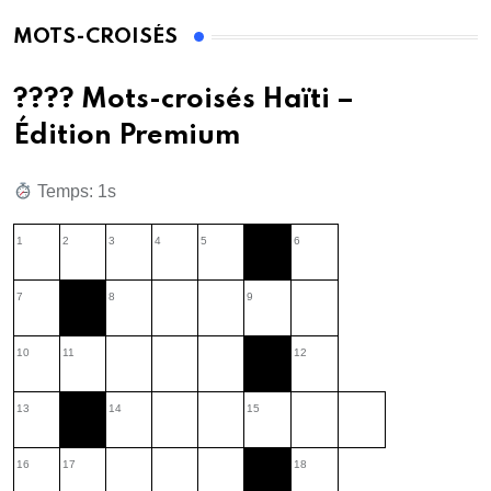
MOTS-CROISÉS
???? Mots-croisés Haïti –
Édition Premium
Temps: 2s
1
2
3
4
5
6
7
8
9
10
11
12
13
14
15
16
17
18