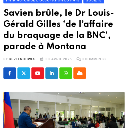
PHTK AUTORISE L'OCCUPATION DU PAYS
SOCIÉTÉ
Savien brûle, le Dr Louis-
Gérald Gilles ‘de l’affaire
du braquage de la BNC’,
parade à Montana
BY
REZO NODWES
30 AVRIL 2025
0
COMMENTS
Youtube
LinkedIn
Whatsapp
Cloud