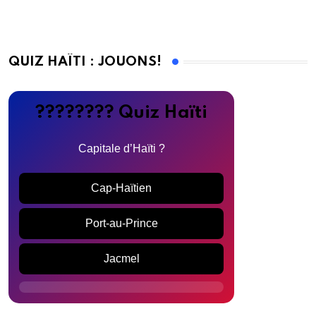
QUIZ HAÏTI : JOUONS!
???????? Quiz Haïti
Capitale d’Haïti ?
Cap-Haïtien
Port-au-Prince
Jacmel