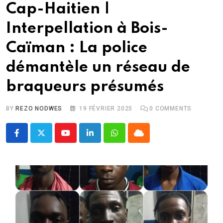
Cap-Haitien |
Interpellation à Bois-
Caïman : La police
démantèle un réseau de
braqueurs présumés
BY
REZO NODWES
19 FÉVRIER 2025
0
COMMENTS
Youtube
LinkedIn
Whatsapp
Cloud