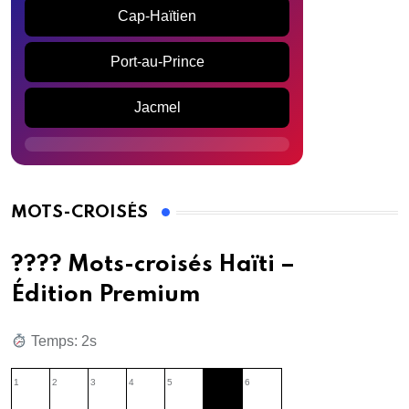
Cap-Haïtien
Port-au-Prince
Jacmel
MOTS-CROISÉS
???? Mots-croisés Haïti –
Édition Premium
Temps: 2s
1
2
3
4
5
6