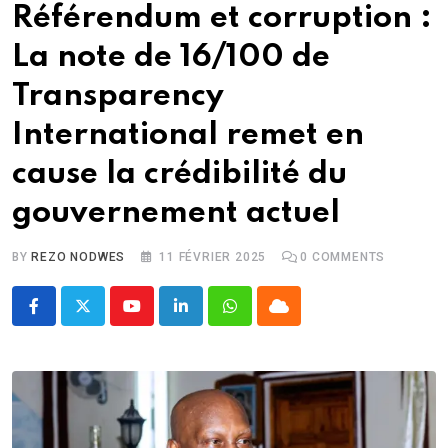
Référendum et corruption :
La note de 16/100 de
Transparency
International remet en
cause la crédibilité du
gouvernement actuel
BY
REZO NODWES
11 FÉVRIER 2025
0
COMMENTS
Youtube
LinkedIn
Whatsapp
Cloud