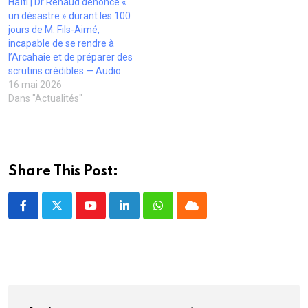
u
ê
ê
t
r
Haïti | Dr Renaud dénonce «
v
t
t
r
e
un désastre » durant les 100
e
r
r
e
)
l
e
e
)
jours de M. Fils-Aimé,
l
)
)
incapable de se rendre à
e
f
l’Arcahaie et de préparer des
e
scrutins crédibles — Audio
n
ê
16 mai 2026
t
Dans "Actualités"
r
e
)
Share This Post:
Youtube
LinkedIn
Whatsapp
Cloud