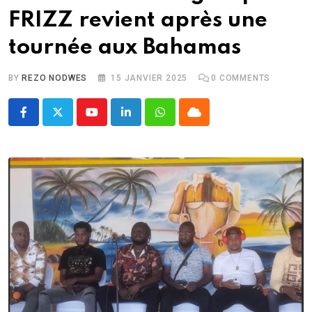
FRIZZ revient après une
tournée aux Bahamas
BY
REZO NODWES
15 JANVIER 2025
0
COMMENTS
Youtube
LinkedIn
Whatsapp
Cloud